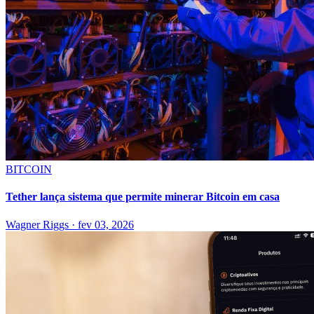
BITCOIN
Tether lança sistema que permite minerar Bitcoin em casa
Wagner Riggs
·
fev 03, 2026