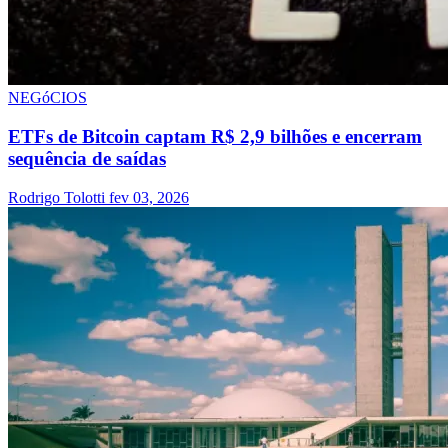
NEGóCIOS
ETFs de Bitcoin captam R$ 2,9 bilhões e encerram
sequência de saídas
Rodrigo Tolotti
fev 03, 2026