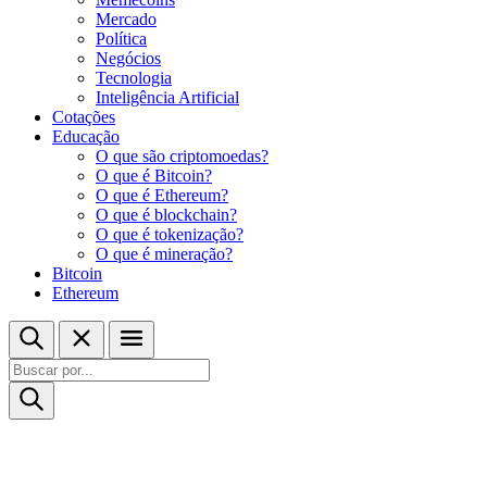
Mercado
Política
Negócios
Tecnologia
Inteligência Artificial
Cotações
Educação
O que são criptomoedas?
O que é Bitcoin?
O que é Ethereum?
O que é blockchain?
O que é tokenização?
O que é mineração?
Bitcoin
Ethereum