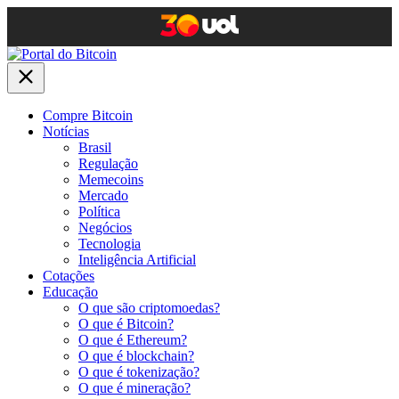
Compre Bitcoin
Notícias
Brasil
Regulação
Memecoins
Mercado
Política
Negócios
Tecnologia
Inteligência Artificial
Cotações
Educação
O que são criptomoedas?
O que é Bitcoin?
O que é Ethereum?
O que é blockchain?
O que é tokenização?
O que é mineração?