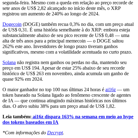
segunda-feira. Mesmo com a queda em relação ao preço recorde de
sete anos de US$ 2,82 alcançado no início deste mês, o XRP
registrou um aumento de 240% ao longo de 2024.
Dogecoin
(DOGE) também recua 0,3% no dia, com um preço atual
de US$ 0,31. É uma história semelhante à do XRP: embora esteja
substancialmente abaixo de seu pico recente de US$ 0,48 — uma
alta de três anos para a principal memecoin — o DOGE saltou
262% este ano. Investidores de longo prazo tiveram ganhos
significativos, mesmo com a volatilidade acentuada no curto prazo.
Solana
não registra nem ganhos ou perdas no dia, mantendo seu
preço em US$ 194. Apesar de estar 25% abaixo de seu recorde
histórico de US$ 263 em novembro, ainda acumula um ganho de
quase 92% em 2024.
O maior ganhador no top 100 nas últimas 24 horas é
ai16z
— um
token baseado na Solana ligado ao fenômeno crescente de agentes
de IA — que continua atingindo máximas históricas nos últimos
dias. O ativo subiu 38% para um preço atual de US$ 1,82.
Leia também:
ai16z dispara 163% na semana em meio ao hype
dos tokens baseados em IA
*Com informações do
Decrypt
.