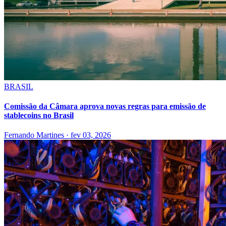
BRASIL
Comissão da Câmara aprova novas regras para emissão de
stablecoins no Brasil
Fernando Martines
·
fev 03, 2026