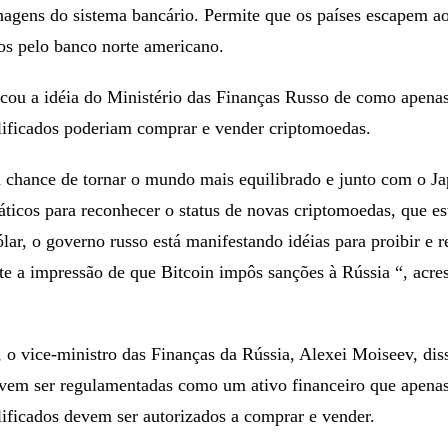
agens do sistema bancário. Permite que os países escapem ao
os pelo banco norte americano.
icou a idéia do Ministério das Finanças Russo de como apena
alificados poderiam comprar e vender criptomoedas.
a chance de tornar o mundo mais equilibrado e junto com o Ja
iáticos para reconhecer o status de novas criptomoedas, que es
ólar, o governo russo está manifestando idéias para proibir e re
ste a impressão de que Bitcoin impôs sanções à Rússia “, acre
, o vice-ministro das Finanças da Rússia, Alexei Moiseev, dis
vem ser regulamentadas como um ativo financeiro que apena
lificados devem ser autorizados a comprar e vender.