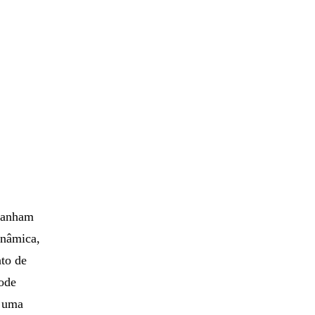
 ganham
inâmica,
nto de
pode
a uma