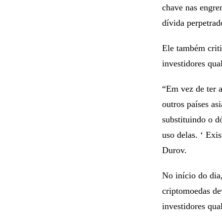
chave nas engren
dívida perpetrad
Ele também crit
investidores qu
“Em vez de ter 
outros países as
substituindo o d
uso delas. ‘ Exi
Durov.
No início do dia
criptomoedas de
investidores qua