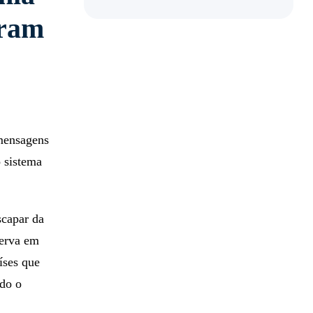
gram
 mensagens
 sistema
scapar da
serva em
íses que
odo o