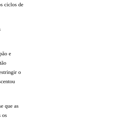
s ciclos de
s
pão e
tão
stringir o
scentou
se que as
s os