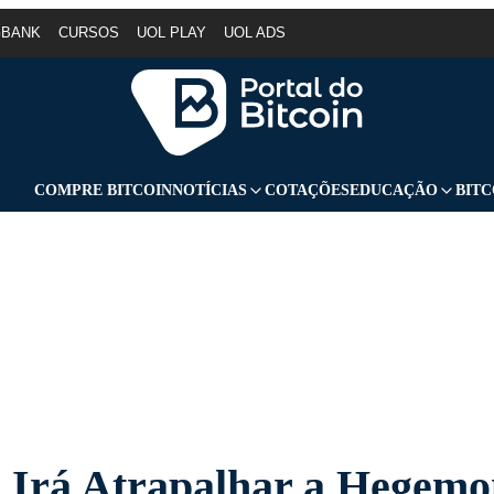
GBANK
CURSOS
UOL PLAY
UOL ADS
COMPRE BITCOIN
NOTÍCIAS
COTAÇÕES
EDUCAÇÃO
BITC
n Irá Atrapalhar a Hegemo