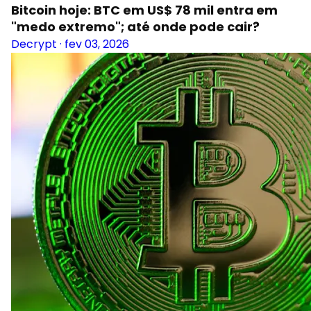
Bitcoin hoje: BTC em US$ 78 mil entra em
"medo extremo"; até onde pode cair?
Decrypt
·
fev 03, 2026