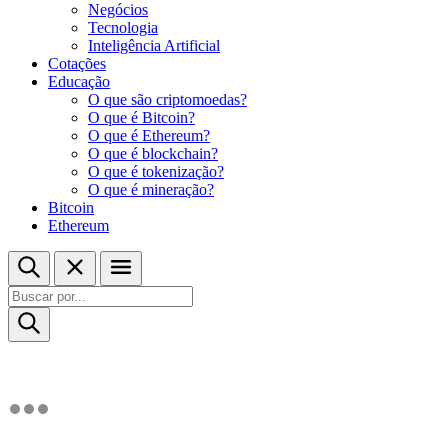
Negócios
Tecnologia
Inteligência Artificial
Cotações
Educação
O que são criptomoedas?
O que é Bitcoin?
O que é Ethereum?
O que é blockchain?
O que é tokenização?
O que é mineração?
Bitcoin
Ethereum