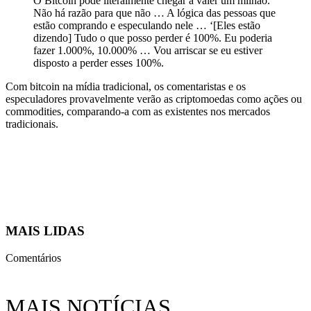
O Bitcoin pode literalmente chegar a valer um milhão.
Não há razão para que não … A lógica das pessoas que
estão comprando e especulando nele … ‘[Eles estão
dizendo] Tudo o que posso perder é 100%. Eu poderia
fazer 1.000%, 10.000% … Vou arriscar se eu estiver
disposto a perder esses 100%.
Com bitcoin na mídia tradicional, os comentaristas e os
especuladores provavelmente verão as criptomoedas como ações ou
commodities, comparando-a com as existentes nos mercados
tradicionais.
MAIS LIDAS
Comentários
MAIS NOTÍCIAS