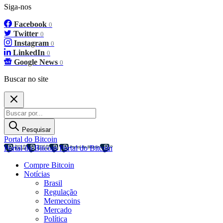
Siga-nos
Facebook
0
Twitter
0
Instagram
0
LinkedIn
0
Google News
0
Buscar no site
Pesquisar
Portal do Bitcoin
Portal do Bitcoin
Portal do Bitcoin
Compre Bitcoin
Notícias
Brasil
Regulação
Memecoins
Mercado
Política