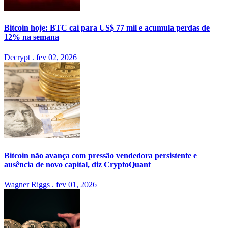
Bitcoin hoje: BTC cai para US$ 77 mil e acumula perdas de
12% na semana
Decrypt
.
fev 02, 2026
Bitcoin não avança com pressão vendedora persistente e
ausência de novo capital, diz CryptoQuant
Wagner Riggs
.
fev 01, 2026