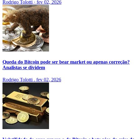
Rodrigo Tolotti
·
fev 02, 2026
Queda do Bitcoin pode ser bear market ou apenas correção?
Analistas se dividem
Rodrigo Tolotti
.
fev 02, 2026