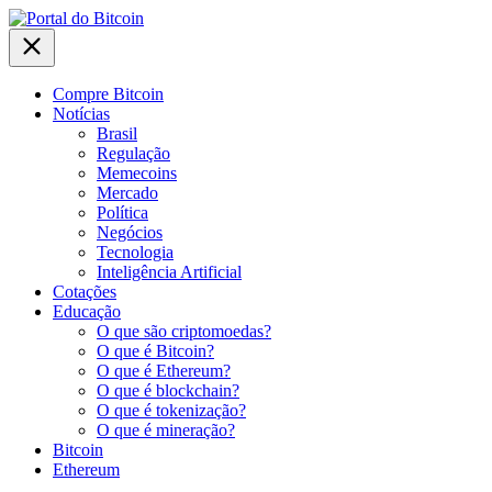
Compre Bitcoin
Notícias
Brasil
Regulação
Memecoins
Mercado
Política
Negócios
Tecnologia
Inteligência Artificial
Cotações
Educação
O que são criptomoedas?
O que é Bitcoin?
O que é Ethereum?
O que é blockchain?
O que é tokenização?
O que é mineração?
Bitcoin
Ethereum