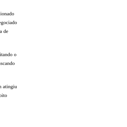
sionado
egociado
a de
itando o
buscando
n atingiu
oito