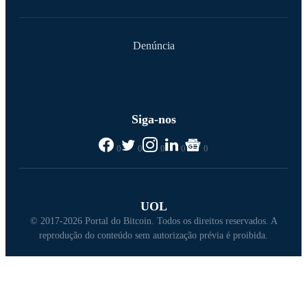
Denúncia
Siga-nos
0
0
0
0
0
UOL
© 2017-2026 Portal do Bitcoin. Todos os direitos reservados. A
reprodução do conteúdo sem autorização prévia é proibida.