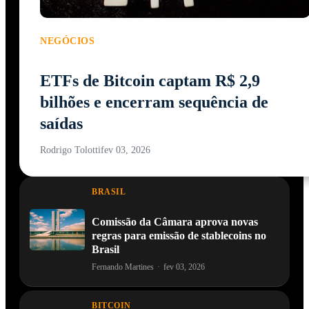
NEGÓCIOS
ETFs de Bitcoin captam R$ 2,9
bilhões e encerram sequência de
saídas
Rodrigo Tolotti
fev 03, 2026
BRASIL
Comissão da Câmara aprova novas
regras para emissão de stablecoins no
Brasil
Fernando Martines
·
fev 03, 2026
BITCOIN