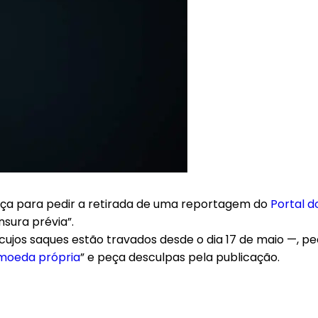
iça para pedir a retirada de uma reportagem do
Portal d
sura prévia”.
jos saques estão travados desde o dia 17 de maio —, pede 
omoeda própria
” e peça desculpas pela publicação.