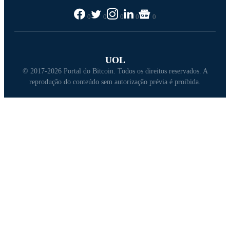
0
0
0
0
0
UOL
© 2017-2026 Portal do Bitcoin. Todos os direitos reservados. A
reprodução do conteúdo sem autorização prévia é proibida.