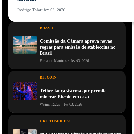
Rodrigo Tolotti
fev 03, 2026
BRASIL
Comissão da Câmara aprova novas
regras para emissão de stablecoins no
Brasil
Fernando Martines
·
fev 03, 2026
BITCOIN
Tether lança sistema que permite
minerar Bitcoin em casa
Wagner Riggs
·
fev 03, 2026
CRIPTOMOEDAS