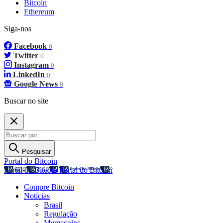
Bitcoin
Ethereum
Siga-nos
Facebook
0
Twitter
0
Instagram
0
LinkedIn
0
Google News
0
Buscar no site
Pesquisar
Portal do Bitcoin
Portal do Bitcoin
Portal do Bitcoin
Compre Bitcoin
Notícias
Brasil
Regulação
Memecoins