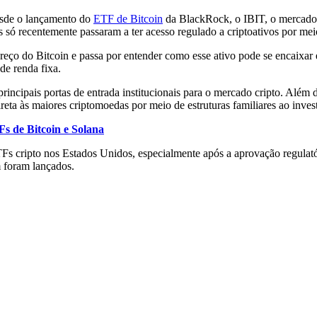
esde o lançamento do
ETF de Bitcoin
da BlackRock, o IBIT, o mercado 
s só recentemente passaram a ter acesso regulado a criptoativos por me
preço do Bitcoin e passa por entender como esse ativo pode se encaixar 
de renda fixa.
rincipais portas de entrada institucionais para o mercado cripto. Al
reta às maiores criptomoedas por meio de estruturas familiares ao invest
s de Bitcoin e Solana
TFs cripto nos Estados Unidos, especialmente após a aprovação regulató
 foram lançados.