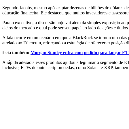
Segundo Jacobs, mesmo após captar dezenas de bilhões de dólares d
educação financeira. Ele destacou que muitos investidores e assessore
Para o executivo, a discussão hoje vai além da simples exposição ao 
ciclos de mercado e qual pode ser seu papel ao lado de ações e títulos 
A fala ocorre em um cenário em que a BlackRock se tornou uma das p
atrelado ao Ethereum, reforçando a estratégia de oferecer exposição di
Leia também:
Morgan Stanley entra com pedido para lançar ETF
A rápida adesão a esses produtos ajudou a legitimar o segmento de E
inclusive, ETFs de outras criptomoedas, como Solana e XRP, também