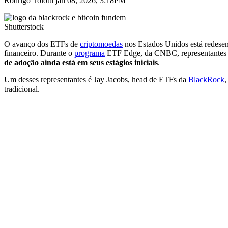
Rodrigo Tolotti jan 08, 2026, 3:18PM
Shutterstock
O avanço dos ETFs de
criptomoedas
nos Estados Unidos está redese
financeiro. Durante o
programa
ETF Edge, da CNBC, representantes d
de adoção ainda está em seus estágios iniciais
.
Um desses representantes é Jay Jacobs, head de ETFs da
BlackRock
,
tradicional.