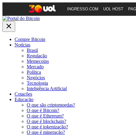
INGRESSO.COM
UOL HOST
PA
Compre Bitcoin
Notícias
Brasil
Regulação
Memecoins
Mercado
Política
Negócios
Tecnologia
Inteligência Artificial
Cotações
Educação
O que são criptomoedas?
O que é Bitcoin?
O que é Ethereum?
O que é blockchain?
O que é tokenização?
O que é mineração?