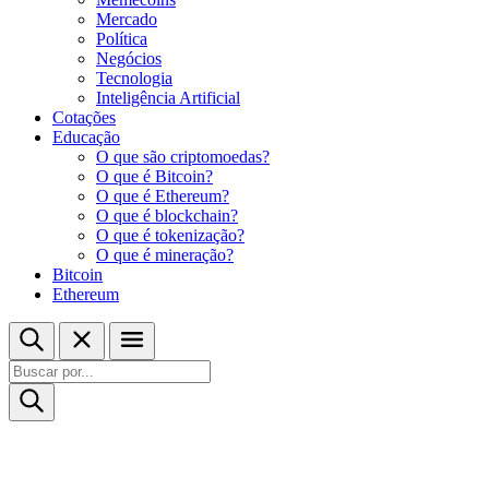
Mercado
Política
Negócios
Tecnologia
Inteligência Artificial
Cotações
Educação
O que são criptomoedas?
O que é Bitcoin?
O que é Ethereum?
O que é blockchain?
O que é tokenização?
O que é mineração?
Bitcoin
Ethereum