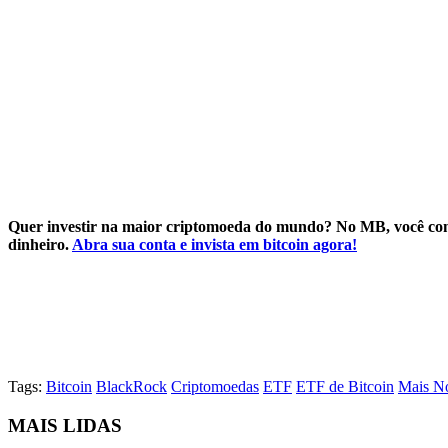
Quer investir na maior criptomoeda do mundo? No MB, você começ
dinheiro.
Abra sua conta e invista em bitcoin agora!
Tags:
Bitcoin
BlackRock
Criptomoedas
ETF
ETF de Bitcoin
Mais No
MAIS LIDAS