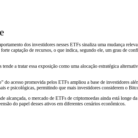
e
omportamento dos investidores nesses ETFs sinaliza uma mudança rele
 forte captação de recursos, o que indica, segundo ele, um grau de con
s tende a tratar essa exposição como uma alocação estratégica alternat
o” do acesso promovida pelos ETFs ampliou a base de investidores além 
ionais e psicológicas, permitindo que mais investidores considerem o Bit
idade alcançada, o mercado de ETFs de criptomoedas ainda está longe d
ensão do papel desses ativos em diferentes cenários econômicos.