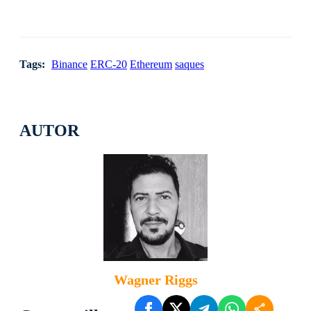
Tags:
Binance
ERC-20
Ethereum
saques
AUTOR
Wagner Riggs