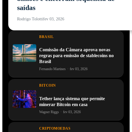
saídas
Rodrigo Tolotti
fev 03, 2026
BRASIL
Comissão da Câmara aprova novas
regras para emissão de stablecoins no
Brasil
Fernando Martines
·
fev 03, 2026
BITCOIN
Tether lança sistema que permite
minerar Bitcoin em casa
Wagner Riggs
·
fev 03, 2026
CRIPTOMOEDAS