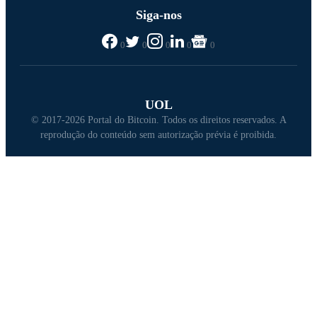
Siga-nos
0
0
0
0
0
UOL
© 2017-2026 Portal do Bitcoin. Todos os direitos reservados. A
reprodução do conteúdo sem autorização prévia é proibida.