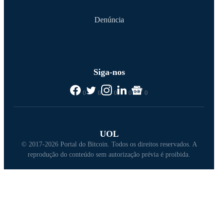
Denúncia
Siga-nos
0
0
0
0
0
UOL
© 2017-2026 Portal do Bitcoin. Todos os direitos reservados. A
reprodução do conteúdo sem autorização prévia é proibida.