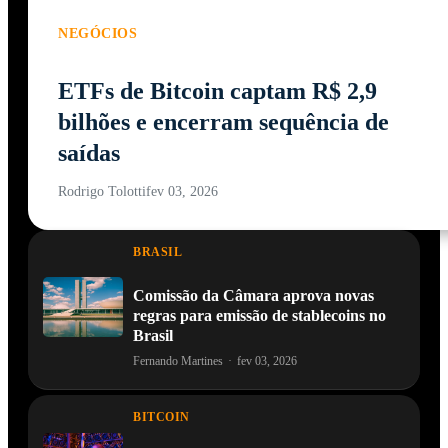
NEGÓCIOS
ETFs de Bitcoin captam R$ 2,9
bilhões e encerram sequência de
saídas
Rodrigo Tolotti
fev 03, 2026
BRASIL
Comissão da Câmara aprova novas
regras para emissão de stablecoins no
Brasil
Fernando Martines
·
fev 03, 2026
BITCOIN