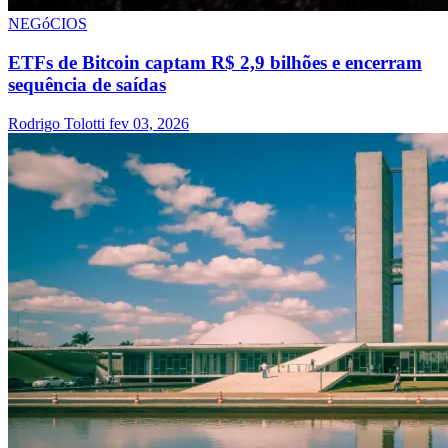
NEGóCIOS
ETFs de Bitcoin captam R$ 2,9 bilhões e encerram
sequência de saídas
Rodrigo Tolotti
fev 03, 2026