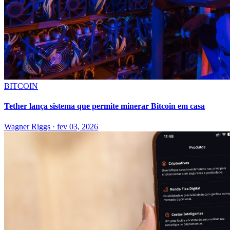
BITCOIN
Tether lança sistema que permite minerar Bitcoin em casa
Wagner Riggs
·
fev 03, 2026