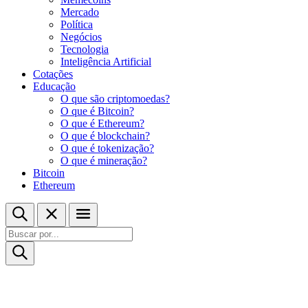
Mercado
Política
Negócios
Tecnologia
Inteligência Artificial
Cotações
Educação
O que são criptomoedas?
O que é Bitcoin?
O que é Ethereum?
O que é blockchain?
O que é tokenização?
O que é mineração?
Bitcoin
Ethereum