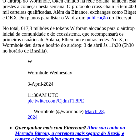
O airdrop do Wormhole, token emitido na rede Solana, também está
prestes a começar nesta semana. O protocolo cross-chain já tem 400
mil carteiras qualificadas. Além da Binance, exchanges como Bitget
e OKX têm planos para listar o W, diz um
publicação
do Decrypt.
No total, 617,3 milhões de tokens W foram alocados para o airdrop
inicial da comunidade e do ecossistema, que recompensará os
primeiros usuários de Solana, Ethereum e outras redes. No X, o
Wormhole deu data e horário do airdrop: 3 de abril às 11h30 (5h30
no horário de Brasília).
W
Wormhole Wednesday
3-April-2024
11:30AM UTC
pic.twitter.com/CjdmT1i8PE
— Wormhole (@wormhole)
March 28,
2024
Quer ganhar mais com Ethereum?
Abra sua conta no
Mercado Bitcoin, a corretora mais segura do Brasil, e
comece a fazer staking agora mesmo