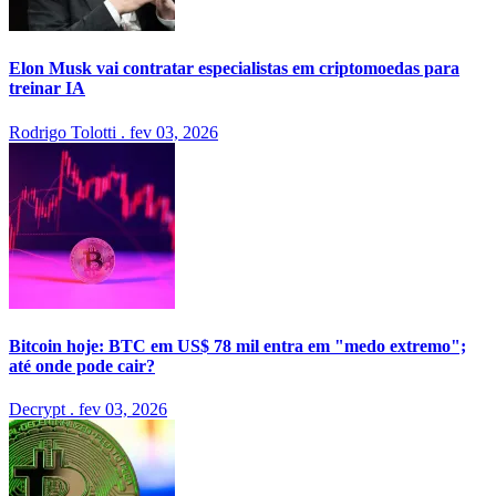
Elon Musk vai contratar especialistas em criptomoedas para
treinar IA
Rodrigo Tolotti
.
fev 03, 2026
Bitcoin hoje: BTC em US$ 78 mil entra em "medo extremo";
até onde pode cair?
Decrypt
.
fev 03, 2026