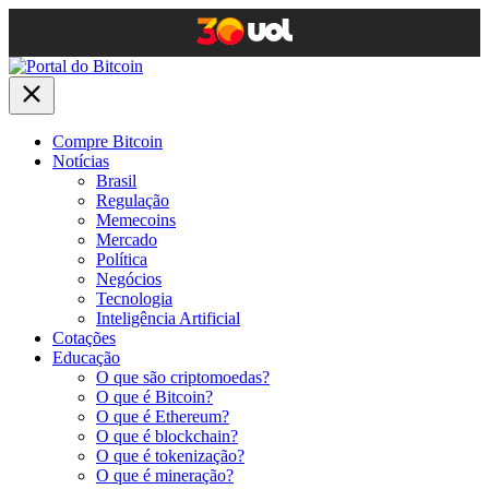
Compre Bitcoin
Notícias
Brasil
Regulação
Memecoins
Mercado
Política
Negócios
Tecnologia
Inteligência Artificial
Cotações
Educação
O que são criptomoedas?
O que é Bitcoin?
O que é Ethereum?
O que é blockchain?
O que é tokenização?
O que é mineração?