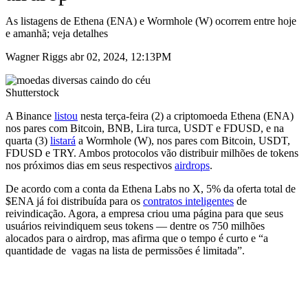
As listagens de Ethena (ENA) e Wormhole (W) ocorrem entre hoje
e amanhã; veja detalhes
Wagner Riggs abr 02, 2024, 12:13PM
Shutterstock
A Binance
listou
nesta terça-feira (2) a criptomoeda Ethena (ENA)
nos pares com Bitcoin, BNB, Lira turca, USDT e FDUSD, e na
quarta (3)
listará
a Wormhole (W), nos pares com Bitcoin, USDT,
FDUSD e TRY. Ambos protocolos vão distribuir milhões de tokens
nos próximos dias em seus respectivos
airdrops
.
De acordo com a conta da Ethena Labs no X, 5% da oferta total de
$ENA já foi distribuída para os
contratos inteligentes
de
reivindicação. Agora, a empresa criou uma página para que seus
usuários reivindiquem seus tokens — dentre os 750 milhões
alocados para o airdrop, mas afirma que o tempo é curto e “a
quantidade de vagas na lista de permissões é limitada”.