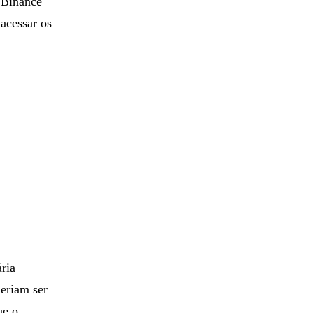
a Binance
acessar os
ria
eriam ser
ue o