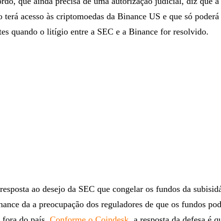
ordo, que ainda precisa de uma autorização judicial, diz que 
o terá acesso às criptomoedas da Binance US e que só poderá 
tes quando o litígio entre a SEC e a Binance for resolvido.
resposta ao desejo da SEC que congelar os fundos da subisidá
nance da a preocupação dos reguladores de que os fundos pod
a fora do país.
Conforme o Coindesk
, a resposta da defesa é q