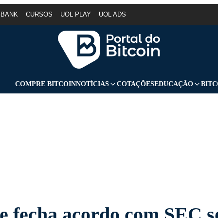
GBANK
CURSOS
UOL PLAY
UOL ADS
COMPRE BITCOIN
NOTÍCIAS
COTAÇÕES
EDUCAÇÃO
BITC
e fecha acordo com SEC s