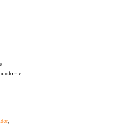
s
 mundo – e
ador
,