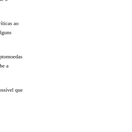
íticas ao
alguns
riptomoedas
be a
ossível que