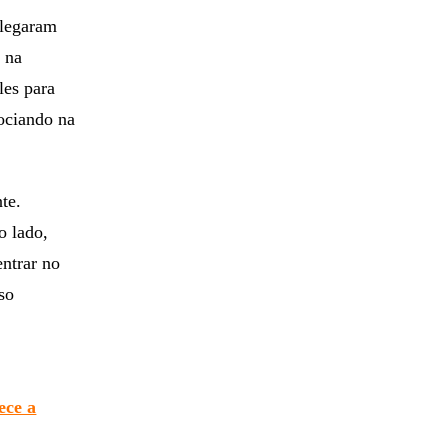
alegaram
 na
les para
gociando na
te.
o lado,
ntrar no
so
e
ece a