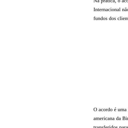
Na prática, o ac
Internacional nã
fundos dos clien
O acordo é uma 
americana da Bi
transferidos par