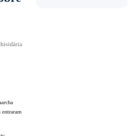
bisidária
marcha
s entraram