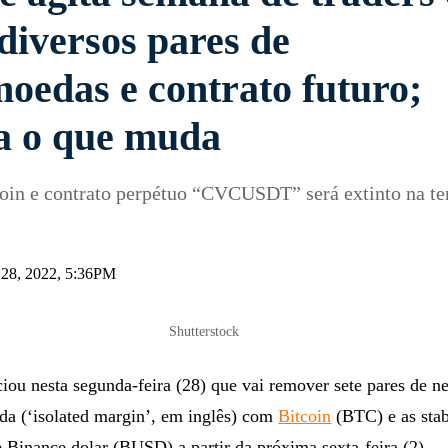
diversos pares de
moedas e contrato futuro;
a o que muda
oin e contrato perpétuo “CVCUSDT” será extinto na ter
 28, 2022, 5:36PM
Shutterstock
iou nesta segunda-feira (28) que vai remover sete pares de n
da (‘isolated margin’, em inglês) com
Bitcoin
(BTC) e as stab
Binance dolar (BUSD) a partir da próxima sexta-feira (2),