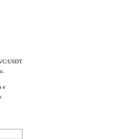
m CVC/USDT
o.
m e
o.