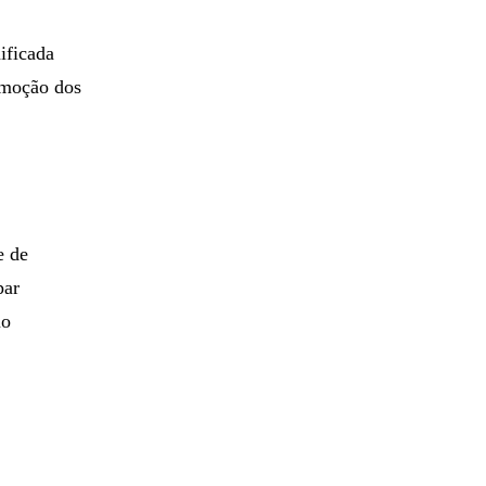
ificada
emoção dos
e de
par
uo