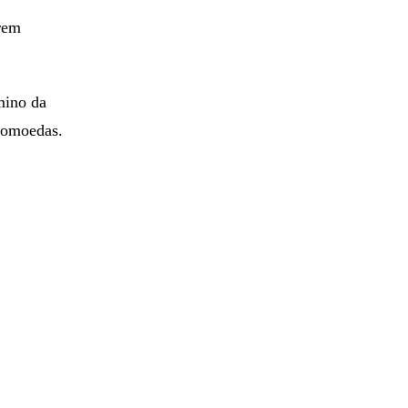
erem
mino da
ptomoedas.