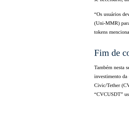
“Os usuários de
(Uni-MMR) para 
tokens menciona
Fim de co
Também nesta se
investimento da 
Civic/Tether (C
“CVCUSDT” usa