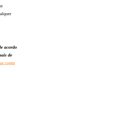
te
ualquer
de acordo
mais de
ua conta