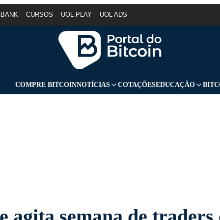
GBANK
CURSOS
UOL PLAY
UOL ADS
COMPRE BITCOIN
NOTÍCIAS
COTAÇÕES
EDUCAÇÃO
BITC
e agita semana de traders