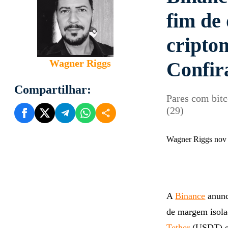
fim de 
cripto
Wagner Riggs
Confir
Compartilhar:
Pares com bitc
(29)
Wagner Riggs nov
A
Binance
anunc
de margem isola
Tether
(USDT) e 