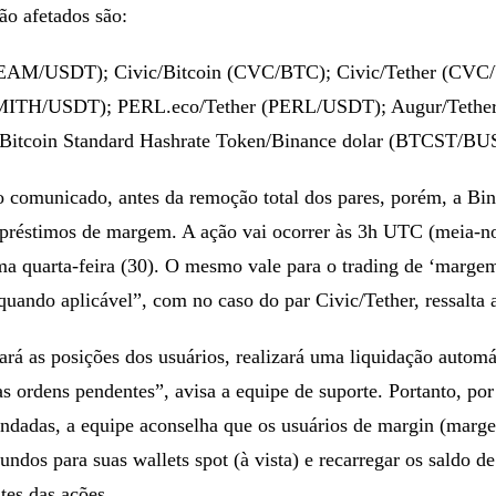
ão afetados são:
EAM/USDT); Civic/Bitcoin (CVC/BTC); Civic/Tether (CVC
 (MITH/USDT); PERL.eco/Tether (PERL/USDT); Augur/Tethe
Bitcoin Standard Hashrate Token/Binance dolar (BTCST/BU
 comunicado, antes da remoção total dos pares, porém, a Bin
préstimos de margem. A ação vai ocorrer às 3h UTC (meia-no
ma quarta-feira (30). O mesmo vale para o trading de ‘marge
quando aplicável”, com no caso do par Civic/Tether, ressalta 
rá as posições dos usuários, realizará uma liquidação automá
as ordens pendentes”, avisa a equipe de suporte. Portanto, por
endadas, a equipe aconselha que os usuários de margin (marg
fundos para suas wallets spot (à vista) e recarregar os saldo 
ntes das ações.