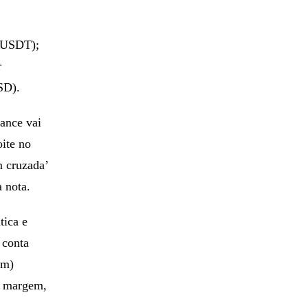
/USDT);
r
SD).
ance vai
ite no
m cruzada’
a nota.
tica e
 conta
em)
de margem,