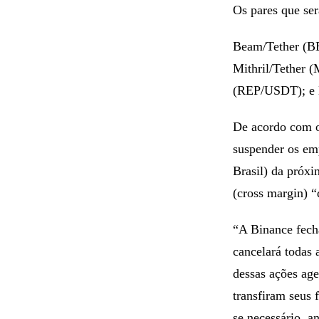
Os pares que ser
Beam/Tether (B
Mithril/Tether
(REP/USDT); e 
De acordo com o
suspender os em
Brasil) da próxi
(cross margin) “
“A Binance fecha
cancelará todas 
dessas ações ag
transfiram seus 
se necessário, a