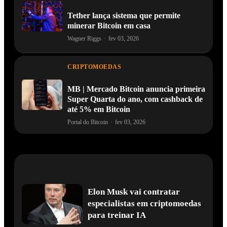
Tether lança sistema que permite
minerar Bitcoin em casa
Wagner Riggs
·
fev 03, 2026
CRIPTOMOEDAS
MB | Mercado Bitcoin anuncia primeira
Super Quarta do ano, com cashback de
até 5% em Bitcoin
Portal do Bitcoin
·
fev 03, 2026
Elon Musk vai contratar
especialistas em criptomoedas
para treinar IA