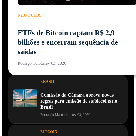
NEGÓCIOS
ETFs de Bitcoin captam R$ 2,9
bilhões e encerram sequência de
saídas
Rodrigo Tolotti
fev 03, 2026
BRASIL
Comissão da Câmara aprova novas
regras para emissão de stablecoins no
Brasil
Fernando Martines
·
fev 03, 2026
BITCOIN