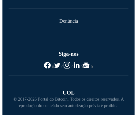
Denúncia
Siga-nos
0
0
0
0
0
UOL
© 2017-2026 Portal do Bitcoin. Todos os direitos reservados. A
reprodução do conteúdo sem autorização prévia é proibida.