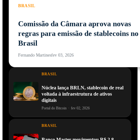
BRASIL
Comissão da Câmara aprova novas
regras para emissão de stablecoins no
Brasil
Fernando Martines
fev 03, 2026
BRASIL
Núclea lança BRLN, stablecoin de real
voltada à infraestrutura de ativos
digitais
Portal do Bitcoin
·
fev 02, 2026
BRASIL
Banco Master movimentou R$ 2,8