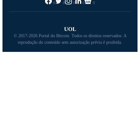
0
0
0
0
0
UOL
© 2017-2026 Portal do Bitcoin. Todos os direitos reservados. A
reprodução do conteúdo sem autorização prévia é proibida.