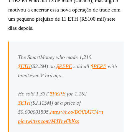
1.162 ETH no dia 13 de maio (sábado), mas algo o
motivou a encerrar essa nova operação de trade com
um pequeno prejuízo de 11 ETH (R$100 mil) sete
dias depois.
The SmartMoney who made 1,219
$ETH
($2.2M) on
$PEPE
sold all
$PEPE
with
breakeven 8 hrs ago.
He sold 1.33T
$PEPE
for 1,162
$ETH
($2.115M) at a price of
$0.000001595.
https://t.co/BOiRATC4rn
pic.twitter.com/MdYnv6bKss