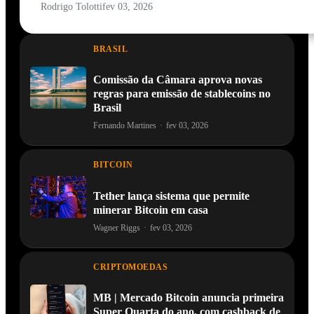
Rodrigo Tolotti
fev 03, 2026
BRASIL
Comissão da Câmara aprova novas
regras para emissão de stablecoins no
Brasil
Fernando Martines
·
fev 03, 2026
BITCOIN
Tether lança sistema que permite
minerar Bitcoin em casa
Wagner Riggs
·
fev 03, 2026
CRIPTOMOEDAS
MB | Mercado Bitcoin anuncia primeira
Super Quarta do ano, com cashback de