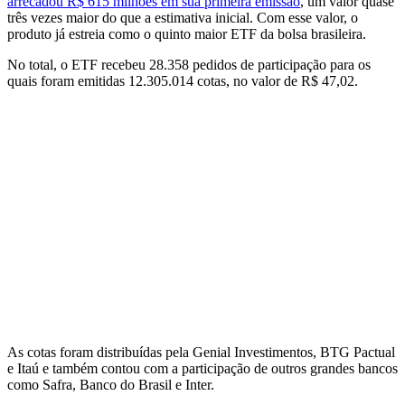
arrecadou R$ 615 milhões em sua primeira emissão
, um valor quase
três vezes maior do que a estimativa inicial. Com esse valor, o
produto já estreia como o quinto maior ETF da bolsa brasileira.
No total, o ETF recebeu 28.358 pedidos de participação para os
quais foram emitidas 12.305.014 cotas, no valor de R$ 47,02.
As cotas foram distribuídas pela Genial Investimentos, BTG Pactual
e Itaú e também contou com a participação de outros grandes bancos
como Safra, Banco do Brasil e Inter.