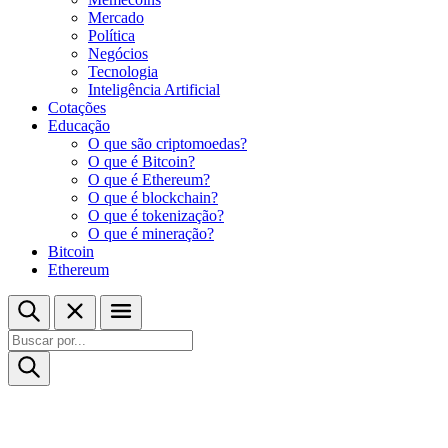
Mercado
Política
Negócios
Tecnologia
Inteligência Artificial
Cotações
Educação
O que são criptomoedas?
O que é Bitcoin?
O que é Ethereum?
O que é blockchain?
O que é tokenização?
O que é mineração?
Bitcoin
Ethereum