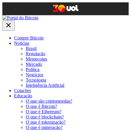
Compre Bitcoin
Notícias
Brasil
Regulação
Memecoins
Mercado
Política
Negócios
Tecnologia
Inteligência Artificial
Cotações
Educação
O que são criptomoedas?
O que é Bitcoin?
O que é Ethereum?
O que é blockchain?
O que é tokenização?
O que é mineração?