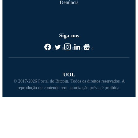
Denúncia
Siga-nos
0
0
0
0
0
UOL
© 2017-2026 Portal do Bitcoin. Todos os direitos reservados. A
reprodução do conteúdo sem autorização prévia é proibida.