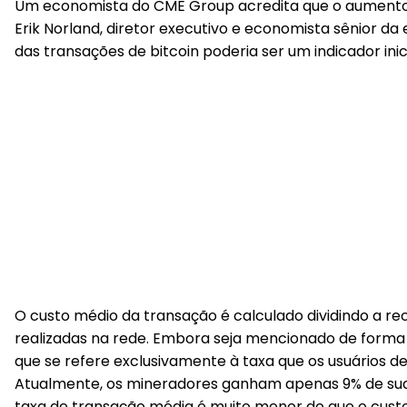
Um economista do CME Group acredita que o aumento 
Erik Norland, diretor executivo e economista sênior da
das transações de bitcoin poderia ser um indicador ini
O custo médio da transação é calculado dividindo a r
realizadas na rede. Embora seja mencionado de forma 
que se refere exclusivamente à taxa que os usuários d
Atualmente, os mineradores ganham apenas 9% de sua r
taxa de transação média é muito menor do que o custo