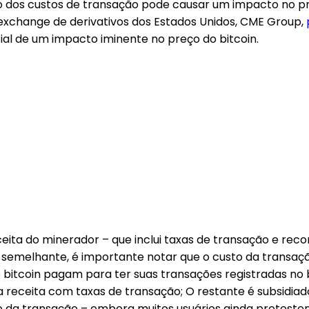
dos custos de transação pode causar um impacto no pre
 exchange de derivativos dos Estados Unidos, CME Group,
cial de um impacto iminente no preço do bitcoin.
eceita do minerador – que inclui taxas de transação e r
semelhante, é importante notar que o custo da transaçã
e bitcoin pagam para ter suas transações registradas no 
eceita com taxas de transação; O restante é subsidiado
 da transação – embora muitos usuários ainda protestem 