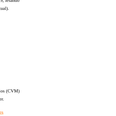
9, lesando
ual).
rios (CVM)
er.
es