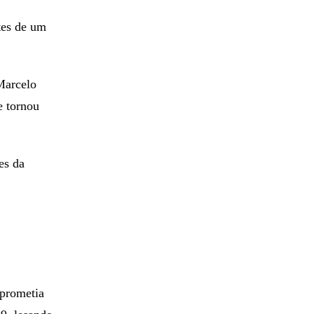
tes de um
 Marcelo
e tornou
es da
 prometia