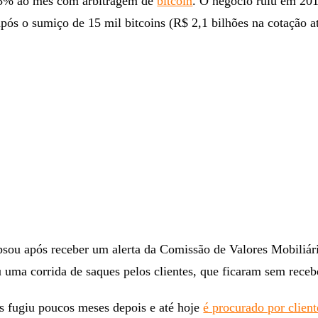
 5% ao mês com arbitragem de
bitcoin
. O negócio ruiu em 201
 após o sumiço de 15 mil bitcoins (R$ 2,1 bilhões na cotação at
psou após receber um alerta da Comissão de Valores Mobiliá
uma corrida de saques pelos clientes, que ficaram sem receb
 fugiu poucos meses depois e até hoje
é procurado por client