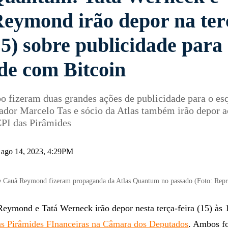
eymond irão depor na ter
15) sobre publicidade para
de com Bitcoin
bo fizeram duas grandes ações de publicidade para o e
ador Marcelo Tas e sócio da Atlas também irão depor a
CPI das Pirâmides
 ago 14, 2023, 4:29PM
e Cauã Reymond fizeram propaganda da Atlas Quantum no passado (Foto: Rep
Reymond e Tatá Werneck irão depor nesta terça-feira (15) às
as Pirâmides FInanceiras na Câmara dos Deputados
. Ambos f