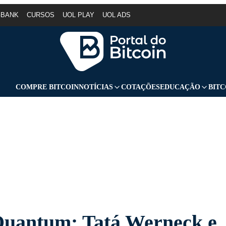
GBANK
CURSOS
UOL PLAY
UOL ADS
COMPRE BITCOIN
NOTÍCIAS
COTAÇÕES
EDUCAÇÃO
BITC
Quantum: Tatá Werneck e