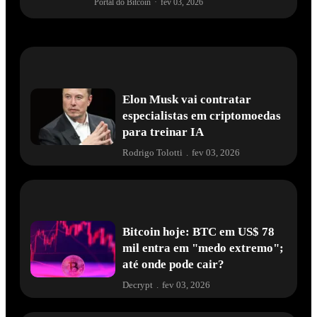
Portal do Bitcoin
·
fev 03, 2026
Elon Musk vai contratar
especialistas em criptomoedas
para treinar IA
Rodrigo Tolotti
.
fev 03, 2026
Bitcoin hoje: BTC em US$ 78
mil entra em "medo extremo";
até onde pode cair?
Decrypt
.
fev 03, 2026