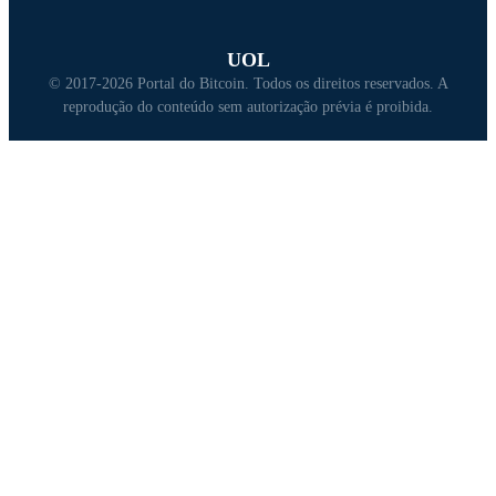
UOL
© 2017-2026 Portal do Bitcoin. Todos os direitos reservados. A
reprodução do conteúdo sem autorização prévia é proibida.