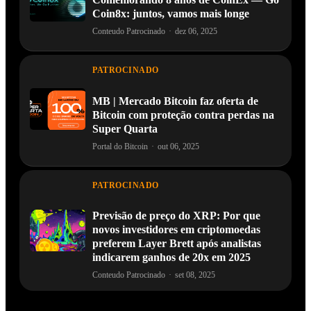
Coin8x: juntos, vamos mais longe
Conteudo Patrocinado
·
dez 06, 2025
PATROCINADO
MB | Mercado Bitcoin faz oferta de
Bitcoin com proteção contra perdas na
Super Quarta
Portal do Bitcoin
·
out 06, 2025
PATROCINADO
Previsão de preço do XRP: Por que
novos investidores em criptomoedas
preferem Layer Brett após analistas
indicarem ganhos de 20x em 2025
Conteudo Patrocinado
·
set 08, 2025