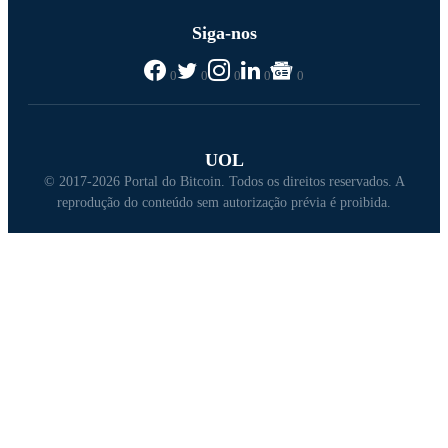
Siga-nos
0
0
0
0
0
UOL
© 2017-2026 Portal do Bitcoin. Todos os direitos reservados. A
reprodução do conteúdo sem autorização prévia é proibida.