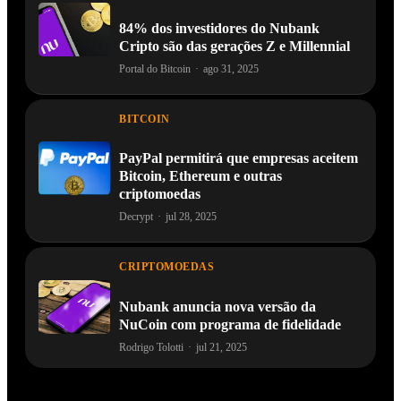
84% dos investidores do Nubank
Cripto são das gerações Z e Millennial
Portal do Bitcoin
·
ago 31, 2025
BITCOIN
PayPal permitirá que empresas aceitem
Bitcoin, Ethereum e outras
criptomoedas
Decrypt
·
jul 28, 2025
CRIPTOMOEDAS
Nubank anuncia nova versão da
NuCoin com programa de fidelidade
Rodrigo Tolotti
·
jul 21, 2025