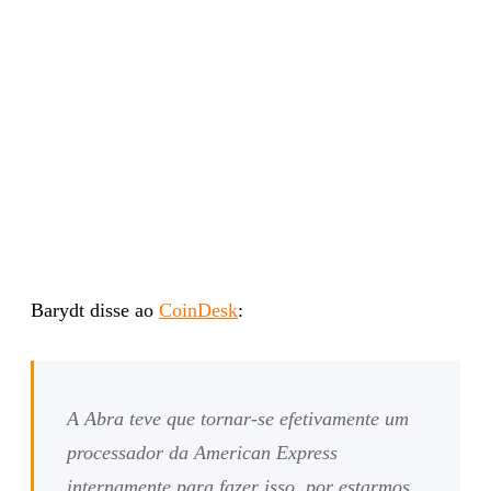
Barydt disse ao
CoinDesk
:
A Abra teve que tornar-se efetivamente um
processador da American Express
internamente para fazer isso, por estarmos