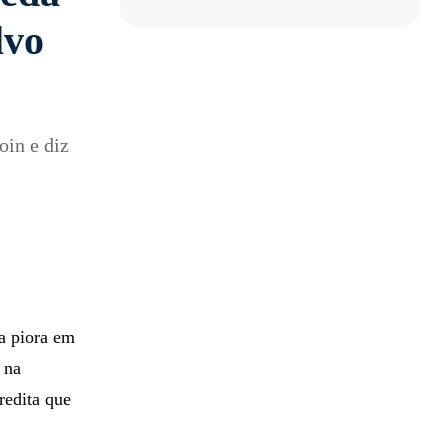
lvo
oin e diz
a piora em
 na
redita que