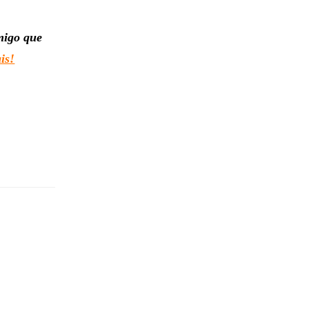
migo que
is!