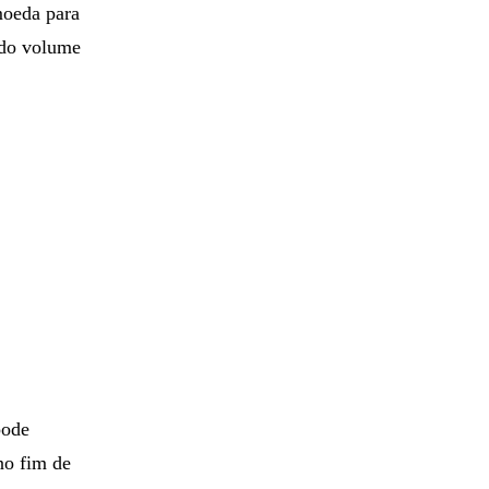
moeda para
 do volume
pode
no fim de