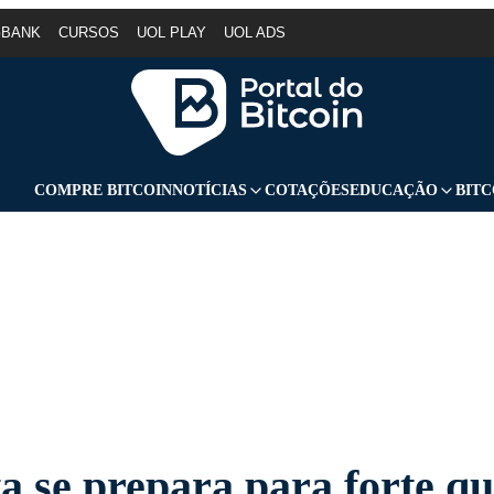
GBANK
CURSOS
UOL PLAY
UOL ADS
COMPRE BITCOIN
NOTÍCIAS
COTAÇÕES
EDUCAÇÃO
BITC
ta se prepara para forte q