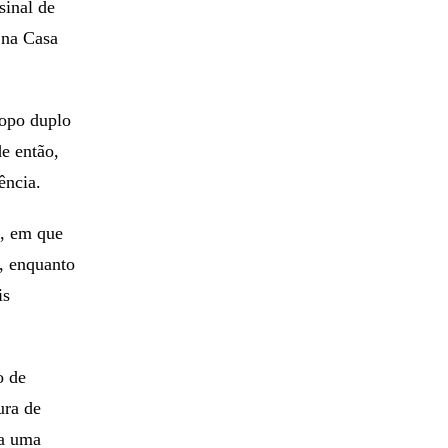
sinal de
 na Casa
topo duplo
e então,
ência.
o, em que
, enquanto
is
o de
ura de
ra uma