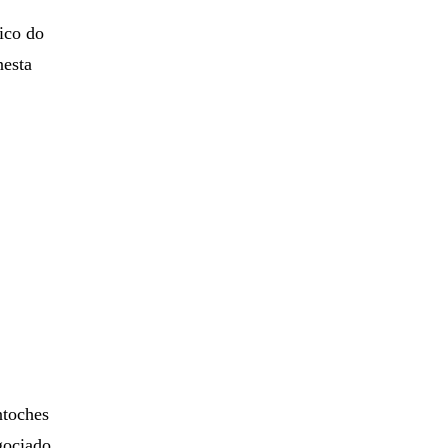
ico do
esta
ntoches
egociado