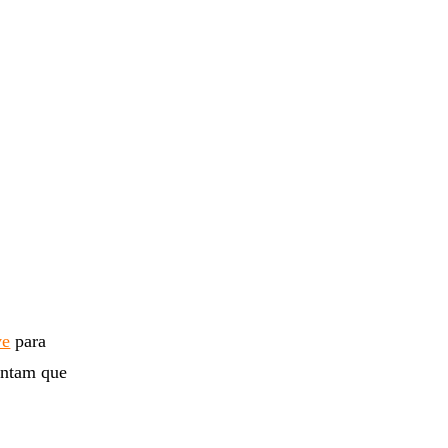
ve
para
ontam que