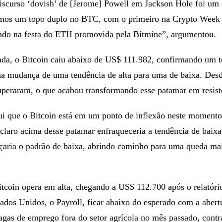
iscurso ‘dovish’ de [Jerome] Powell em Jackson Hole foi um 
temos um topo duplo no BTC, com o primeiro na Crypto Week
ndo na festa do ETH promovida pela Bitmine”, argumentou.
da, o Bitcoin caiu abaixo de US$ 111.982, confirmando um 
ma mudança de uma tendência de alta para uma de baixa. Desd
uperaram, o que acabou transformando esse patamar em resist
lui que o Bitcoin está em um ponto de inflexão neste moment
laro acima desse patamar enfraqueceria a tendência de baixa
çaria o padrão de baixa, abrindo caminho para uma queda ma
itcoin opera em alta, chegando a US$ 112.700 após o relatóri
dos Unidos, o Payroll, ficar abaixo do esperado com a abert
agas de emprego fora do setor agrícola no mês passado, cont