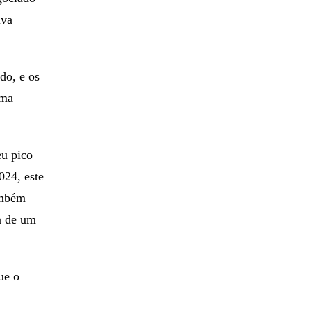
iva
do, e os
uma
eu pico
024, este
também
ca de um
ue o