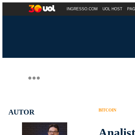
INGRESSO.COM
UOL HOST
PA
BITCOIN
AUTOR
Analis