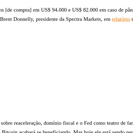
ns [de compra] em US$ 94.000 e US$ 82.000 em caso de pân
 Brent Donnelly, presidente da Spectra Markets, em
relatório
n
sobre reaceleração, domínio fiscal e o Fed como teatro de fa
 o Bitcoin acabará se beneficiando. Mas hoje ele está sendo n