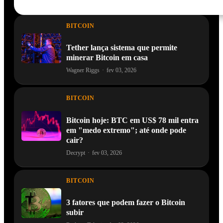
BITCOIN
Tether lança sistema que permite
minerar Bitcoin em casa
Wagner Riggs
·
fev 03, 2026
BITCOIN
Bitcoin hoje: BTC em US$ 78 mil entra
em "medo extremo"; até onde pode
cair?
Decrypt
·
fev 03, 2026
BITCOIN
3 fatores que podem fazer o Bitcoin
subir