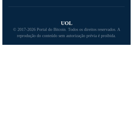
UOL
© 2017-2026 Portal do Bitcoin. Todos os direitos reservados. A
reprodução do conteúdo sem autorização prévia é proibida.