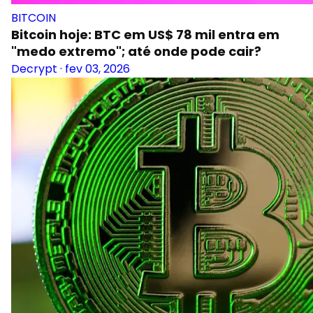
BITCOIN
Bitcoin hoje: BTC em US$ 78 mil entra em
"medo extremo"; até onde pode cair?
Decrypt
·
fev 03, 2026