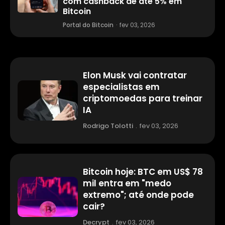
com cashback de até 5% em
Bitcoin
Portal do Bitcoin
·
fev 03, 2026
Elon Musk vai contratar
especialistas em
criptomoedas para treinar
IA
Rodrigo Tolotti
.
fev 03, 2026
Bitcoin hoje: BTC em US$ 78
mil entra em "medo
extremo"; até onde pode
cair?
Decrypt
.
fev 03, 2026