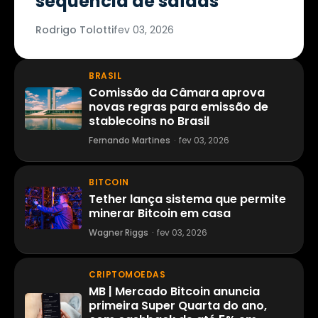
sequência de saídas
Rodrigo Tolotti
fev 03, 2026
BRASIL
Comissão da Câmara aprova
novas regras para emissão de
stablecoins no Brasil
Fernando Martines
·
fev 03, 2026
BITCOIN
Tether lança sistema que permite
minerar Bitcoin em casa
Wagner Riggs
·
fev 03, 2026
CRIPTOMOEDAS
MB | Mercado Bitcoin anuncia
primeira Super Quarta do ano,