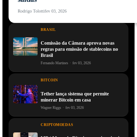
Rodrigo Tolotti
fev 03, 2026
BRASIL
Comissão da Câmara aprova novas
regras para emissão de stablecoins no
Brasil
Fernando Martines
·
fev 03, 2026
BITCOIN
Tether lança sistema que permite
minerar Bitcoin em casa
Wagner Riggs
·
fev 03, 2026
CRIPTOMOEDAS