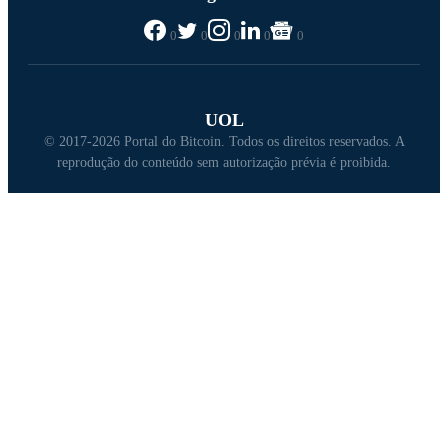
0
0
0
0
0
UOL
© 2017-2026 Portal do Bitcoin. Todos os direitos reservados. A
reprodução do conteúdo sem autorização prévia é proibida.