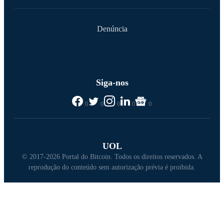
Denúncia
Siga-nos
0
0
0
0
0
UOL
© 2017-2026 Portal do Bitcoin. Todos os direitos reservados. A
reprodução do conteúdo sem autorização prévia é proibida.