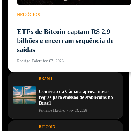
NEGÓCIOS
ETFs de Bitcoin captam R$ 2,9
bilhões e encerram sequência de
saídas
Rodrigo Tolotti
fev 03, 2026
BRASIL
Comissão da Câmara aprova novas
regras para emissão de stablecoins no
Brasil
Fernando Martines
·
fev 03, 2026
BITCOIN