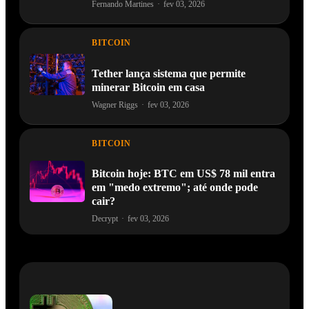
Fernando Martines
·
fev 03, 2026
BITCOIN
Tether lança sistema que permite
minerar Bitcoin em casa
Wagner Riggs
·
fev 03, 2026
BITCOIN
Bitcoin hoje: BTC em US$ 78 mil entra
em "medo extremo"; até onde pode
cair?
Decrypt
·
fev 03, 2026