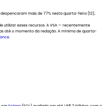
A) despencaram mais de 77% nesta quarta-feira (12),
 utilizar esses recursos. A VSA — recentemente
dias até o momento da redação. A mínima de quarta-
nance
.
o em
Solana
(SOL) avaliado em até US$ 2 bilhões, com o