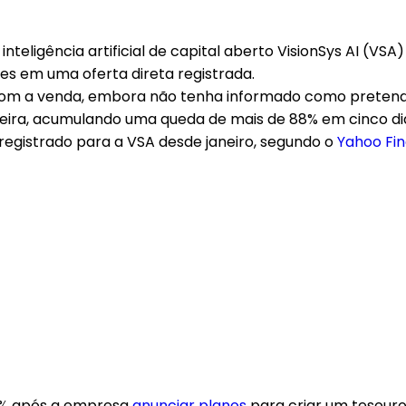
teligência artificial de capital aberto VisionSys AI (VS
s em uma oferta direta registrada.
om a venda, embora não tenha informado como pretende
a-feira, acumulando uma queda de mais de 88% em cinco 
 registrado para a VSA desde janeiro, segundo o
Yahoo Fi
40% após a empresa
anunciar planos
para criar um tesour