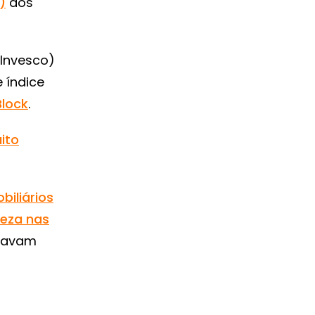
)
dos
 Invesco)
 índice
Block
.
ito
iliários
reza nas
ltavam