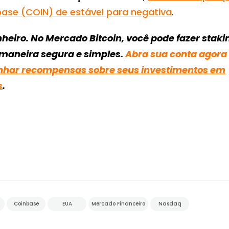
base (COIN) de estável para negativa
.
heiro. No Mercado Bitcoin, você pode fazer staki
maneira segura e simples.
Abra sua conta agora
har recompensas sobre seus investimentos em
s
.
Coinbase
EUA
Mercado Financeiro
Nasdaq