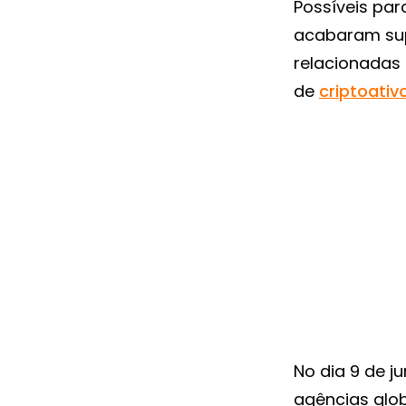
Possíveis par
acabaram su
relacionadas
de
criptoativ
No dia 9 de j
agências glob