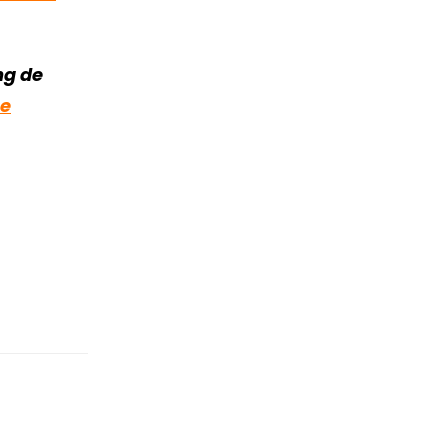
ng de
 e