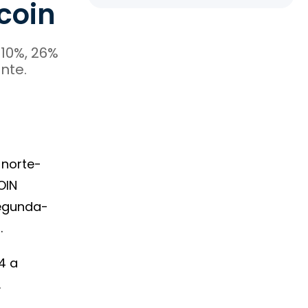
coin
 10%, 26%
nte.
 norte-
OIN
segunda-
.
4 a
.