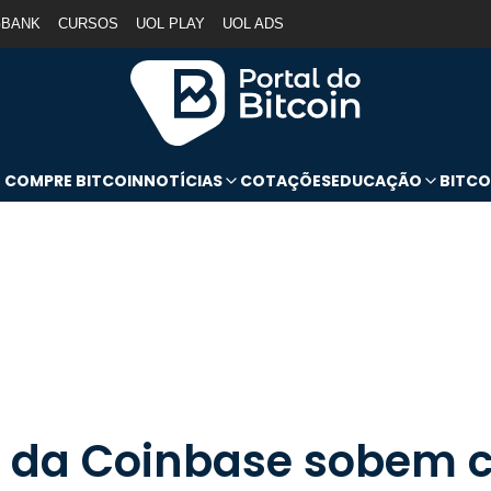
GBANK
CURSOS
UOL PLAY
UOL ADS
COMPRE BITCOIN
NOTÍCIAS
COTAÇÕES
EDUCAÇÃO
BITCO
 da Coinbase sobem 