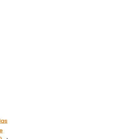
das
e