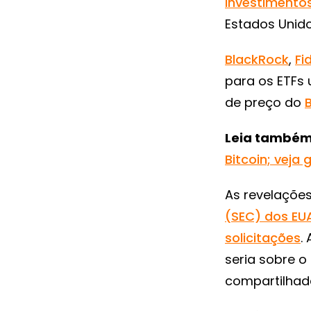
investimentos
Estados Unido
BlackRock
,
Fi
para os ETFs 
de preço do
Leia també
Bitcoin; veja 
As revelações
(SEC) dos EUA 
solicitações
.
seria sobre o
compartilhada