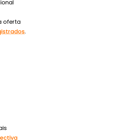
ional
 oferta
gistrados
.
ais
ectiva