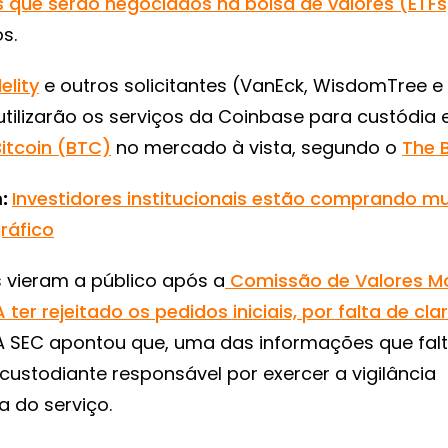
 que serão negociados na bolsa de valores (ETFs
s.
delity
e outros solicitantes (VanEck, WisdomTree e
utilizarão os serviços da Coinbase para custódia e
Bitcoin (BTC)
no mercado à vista, segundo o
The 
m:
Investidores institucionais estão comprando mu
gráfico
 vieram a público após a
Comissão de Valores Mob
ter rejeitado os pedidos iniciais, por falta de cla
 A SEC apontou que, uma das informações que fa
 custodiante responsável por exercer a vigilância
 do serviço.