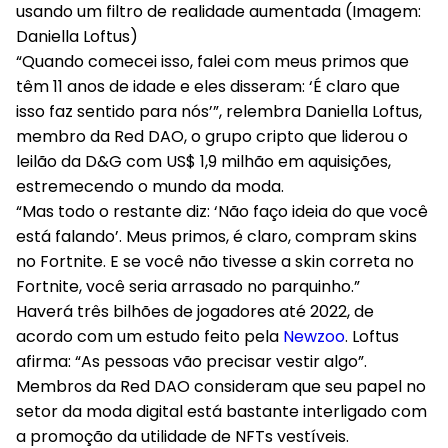
usando um filtro de realidade aumentada (Imagem:
Daniella Loftus)
“Quando comecei isso, falei com meus primos que
têm 11 anos de idade e eles disseram: ‘É claro que
isso faz sentido para nós’”, relembra Daniella Loftus,
membro da Red DAO, o grupo cripto que liderou o
leilão da D&G com US$ 1,9 milhão em aquisições,
estremecendo o mundo da moda.
“Mas todo o restante diz: ‘Não faço ideia do que você
está falando’. Meus primos, é claro, compram skins
no Fortnite. E se você não tivesse a skin correta no
Fortnite, você seria arrasado no parquinho.”
Haverá três bilhões de jogadores até 2022, de
acordo com um estudo feito pela
Newzoo
. Loftus
afirma: “As pessoas vão precisar vestir algo”.
Membros da Red DAO consideram que seu papel no
setor da moda digital está bastante interligado com
a promoção da utilidade de NFTs vestíveis.