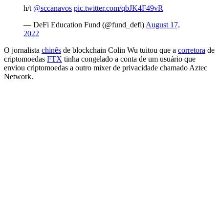
h/t
@sccanavos
pic.twitter.com/qbJK4F49vR
— DeFi Education Fund (@fund_defi)
August 17,
2022
O jornalista
chinês
de blockchain Colin Wu tuitou que a
corretora
de
criptomoedas
FTX
tinha congelado a conta de um usuário que
enviou criptomoedas a outro mixer de privacidade chamado Aztec
Network.