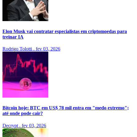
Elon Musk vai contratar especialistas em criptomoedas para
treinar IA
Rodrigo Tolotti
.
fev 03, 2026
Bitcoin hoje: BTC em US$ 78 mil entra em "medo extremo";
até onde pode cair?
Decrypt
.
fev 03, 2026