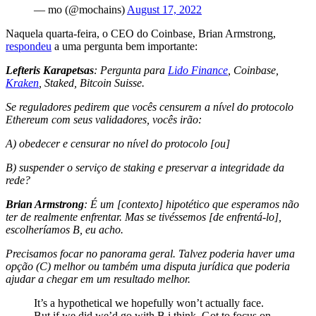
— mo (@mochains)
August 17, 2022
Naquela quarta-feira, o CEO do Coinbase, Brian Armstrong,
respondeu
a uma pergunta bem importante:
Lefteris Karapetsas
: Pergunta para
Lido Finance
, Coinbase,
Kraken
, Staked, Bitcoin Suisse.
Se reguladores pedirem que vocês censurem a nível do protocolo
Ethereum com seus validadores, vocês irão:
A) obedecer e censurar no nível do protocolo [ou]
B) suspender o serviço de staking e preservar a integridade da
rede?
Brian Armstrong
: É um [contexto] hipotético que esperamos não
ter de realmente enfrentar. Mas se tivéssemos [de enfrentá-lo],
escolheríamos B, eu acho.
Precisamos focar no panorama geral. Talvez poderia haver uma
opção (C) melhor ou também uma disputa jurídica que poderia
ajudar a chegar em um resultado melhor.
It’s a hypothetical we hopefully won’t actually face.
But if we did we’d go with B i think. Got to focus on