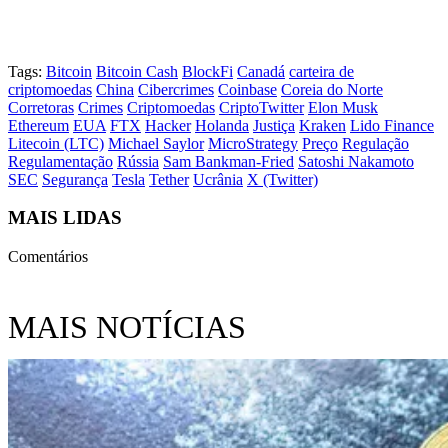
Tags:
Bitcoin
Bitcoin Cash
BlockFi
Canadá
carteira de
criptomoedas
China
Cibercrimes
Coinbase
Coreia do Norte
Corretoras
Crimes
Criptomoedas
CriptoTwitter
Elon Musk
Ethereum
EUA
FTX
Hacker
Holanda
Justiça
Kraken
Lido Finance
Litecoin (LTC)
Michael Saylor
MicroStrategy
Preço
Regulação
Regulamentação
Rússia
Sam Bankman-Fried
Satoshi Nakamoto
SEC
Segurança
Tesla
Tether
Ucrânia
X (Twitter)
MAIS LIDAS
Comentários
MAIS NOTÍCIAS