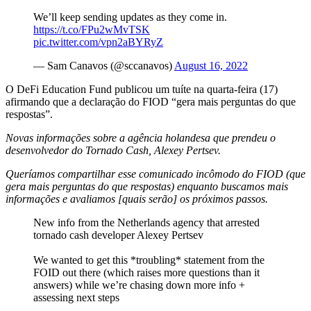
We’ll keep sending updates as they come in.
https://t.co/FPu2wMvTSK
pic.twitter.com/vpn2aBYRyZ
— Sam Canavos (@sccanavos)
August 16, 2022
O DeFi Education Fund publicou um tuíte na quarta-feira (17)
afirmando que a declaração do FIOD “gera mais perguntas do que
respostas”.
Novas informações sobre a agência holandesa que prendeu o
desenvolvedor do Tornado Cash, Alexey Pertsev.
Queríamos compartilhar esse comunicado incômodo do FIOD (que
gera mais perguntas do que respostas) enquanto buscamos mais
informações e avaliamos [quais serão] os próximos passos.
New info from the Netherlands agency that arrested
tornado cash developer Alexey Pertsev
We wanted to get this *troubling* statement from the
FOID out there (which raises more questions than it
answers) while we’re chasing down more info +
assessing next steps