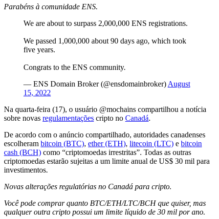
Parabéns à comunidade ENS.
We are about to surpass 2,000,000 ENS registrations.
We passed 1,000,000 about 90 days ago, which took
five years.
Congrats to the ENS community.
— ENS Domain Broker (@ensdomainbroker)
August
15, 2022
Na quarta-feira (17), o usuário @mochains compartilhou a notícia
sobre novas
regulamentações
cripto no
Canadá
.
De acordo com o anúncio compartilhado, autoridades canadenses
escolheram
bitcoin (BTC)
,
ether (ETH)
,
litecoin (LTC)
e
bitcoin
cash (BCH)
como “criptomoedas irrestritas”. Todas as outras
criptomoedas estarão sujeitas a um limite anual de US$ 30 mil para
investimentos.
Novas alterações regulatórias no Canadá para cripto.
Você pode comprar quanto BTC/ETH/LTC/BCH que quiser, mas
qualquer outra cripto possui um limite líquido de 30 mil por ano.