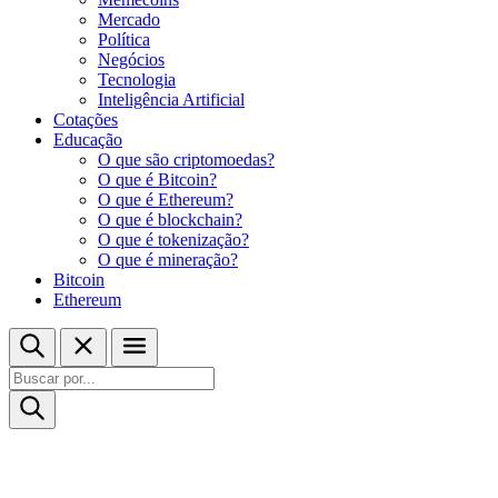
Mercado
Política
Negócios
Tecnologia
Inteligência Artificial
Cotações
Educação
O que são criptomoedas?
O que é Bitcoin?
O que é Ethereum?
O que é blockchain?
O que é tokenização?
O que é mineração?
Bitcoin
Ethereum