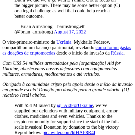
the bigger picture. There may be some better option (C)
or a legal challenge as well that could help reach a
better outcome.
— Brian Armstrong – barmstrong.eth
(@brian_armstrong)
August 17, 2022
O vice-primeiro-ministro da
Ucrânia
, Mykhailo Federov,
compartilhou um balanço patrimonial, revelando
como foram gastas
as doações de criptomoedas
desde o início da invasão da
Rússia
.
Com US$ 54 milhões arrecadados pela [organização] Aid for
Ukraine, abastecemos nossos defensores com equipamentos
militares, armaduras, medicamentos e até veículos.
Obrigado à comunidade cripto pelo apoio desde o início da invasão
em grande escala! Doação pro doação para a grande vitória. [O]
relatório [está] abaixo.
With $54 M raised by
@_AidForUkraine
, we’ve
supplied our defenders with military equipment, armor
clothes, medicines and even vehicles. Thanks to the
crypto community for support since the start of the full-
scale invasion! Donation by donation to the big victory.
Report below.
pic.twitter.com/lifHAP8R4f