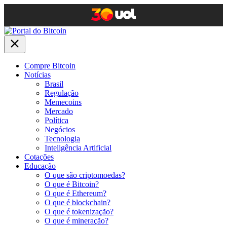
Compre Bitcoin
Notícias
Brasil
Regulação
Memecoins
Mercado
Política
Negócios
Tecnologia
Inteligência Artificial
Cotações
Educação
O que são criptomoedas?
O que é Bitcoin?
O que é Ethereum?
O que é blockchain?
O que é tokenização?
O que é mineração?