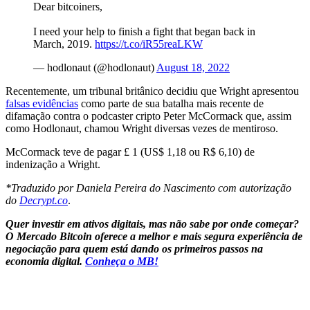
Dear bitcoiners,
I need your help to finish a fight that began back in
March, 2019.
https://t.co/iR55reaLKW
— hodlonaut (@hodlonaut)
August 18, 2022
Recentemente, um tribunal britânico decidiu que Wright apresentou
falsas evidências
como parte de sua batalha mais recente de
difamação contra o podcaster cripto Peter McCormack que, assim
como Hodlonaut, chamou Wright diversas vezes de mentiroso.
McCormack teve de pagar £ 1 (US$ 1,18 ou R$ 6,10) de
indenização a Wright.
*Traduzido por Daniela Pereira do Nascimento com autorização
do
Decrypt.co
.
Quer investir em ativos digitais, mas não sabe por onde começar?
O Mercado Bitcoin oferece a melhor e mais segura experiência de
negociação para quem está dando os primeiros passos na
economia digital.
Conheça o MB!