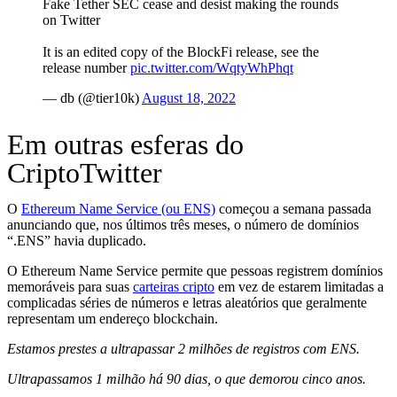
Fake Tether SEC cease and desist making the rounds
on Twitter
It is an edited copy of the BlockFi release, see the
release number
pic.twitter.com/WqtyWhPhqt
— db (@tier10k)
August 18, 2022
Em outras esferas do
CriptoTwitter
O
Ethereum Name Service (ou ENS)
começou a semana passada
anunciando que, nos últimos três meses, o número de domínios
“.ENS” havia duplicado.
O Ethereum Name Service permite que pessoas registrem domínios
memoráveis para suas
carteiras cripto
em vez de estarem limitadas a
complicadas séries de números e letras aleatórios que geralmente
representam um endereço blockchain.
Estamos prestes a ultrapassar 2 milhões de registros com ENS.
Ultrapassamos 1 milhão há 90 dias, o que demorou cinco anos.