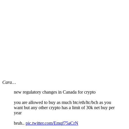
Cara…
new regulatory changes in Canada for crypto
you are allowed to buy as much btc/eth/ltc/bch as you
want but any other crypto has a limit of 30k net buy per
year
bruh..
pic.twitter.com/Emqf75aCrN