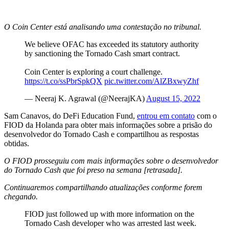
O Coin Center está analisando uma contestação no tribunal.
We believe OFAC has exceeded its statutory authority
by sanctioning the Tornado Cash smart contract.
Coin Center is exploring a court challenge.
https://t.co/ssPbrSpkQX
pic.twitter.com/AlZBxwyZhf
— Neeraj K. Agrawal (@NeerajKA)
August 15, 2022
Sam Canavos, do DeFi Education Fund,
entrou em contato
com o
FIOD da Holanda para obter mais informações sobre a prisão do
desenvolvedor do Tornado Cash e compartilhou as respostas
obtidas.
O FIOD prosseguiu com mais informações sobre o desenvolvedor
do Tornado Cash que foi preso na semana [retrasada].
Continuaremos compartilhando atualizações conforme forem
chegando.
FIOD just followed up with more information on the
Tornado Cash developer who was arrested last week.