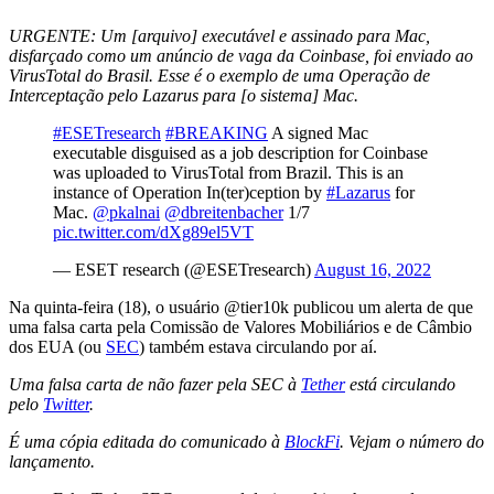
URGENTE: Um [arquivo] executável e assinado para Mac,
disfarçado como um anúncio de vaga da Coinbase, foi enviado ao
VirusTotal do Brasil. Esse é o exemplo de uma Operação de
Interceptação pelo Lazarus para [o sistema] Mac.
#ESETresearch
#BREAKING
A signed Mac
executable disguised as a job description for Coinbase
was uploaded to VirusTotal from Brazil. This is an
instance of Operation In(ter)ception by
#Lazarus
for
Mac.
@pkalnai
@dbreitenbacher
1/7
pic.twitter.com/dXg89el5VT
— ESET research (@ESETresearch)
August 16, 2022
Na quinta-feira (18), o usuário @tier10k publicou um alerta de que
uma falsa carta pela Comissão de Valores Mobiliários e de Câmbio
dos EUA (ou
SEC
) também estava circulando por aí.
Uma falsa carta de não fazer pela SEC à
Tether
está circulando
pelo
Twitter
.
É uma cópia editada do comunicado à
BlockFi
. Vejam o número do
lançamento.