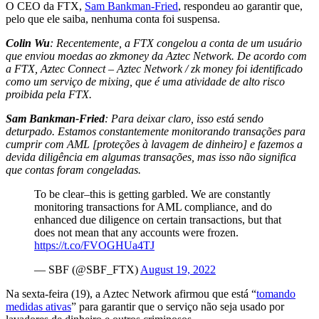
O CEO da FTX,
Sam Bankman-Fried
, respondeu ao garantir que,
pelo que ele saiba, nenhuma conta foi suspensa.
Colin Wu
: Recentemente, a FTX congelou a conta de um usuário
que enviou moedas ao zkmoney da Aztec Network. De acordo com
a FTX, Aztec Connect – Aztec Network / zk money foi identificado
como um serviço de mixing, que é uma atividade de alto risco
proibida pela FTX.
Sam Bankman-Fried
: Para deixar claro, isso está sendo
deturpado. Estamos constantemente monitorando transações para
cumprir com AML [proteções à lavagem de dinheiro] e fazemos a
devida diligência em algumas transações, mas isso não significa
que contas foram congeladas.
To be clear–this is getting garbled. We are constantly
monitoring transactions for AML compliance, and do
enhanced due diligence on certain transactions, but that
does not mean that any accounts were frozen.
https://t.co/FVOGHUa4TJ
— SBF (@SBF_FTX)
August 19, 2022
Na sexta-feira (19), a Aztec Network afirmou que está “
tomando
medidas ativas
” para garantir que o serviço não seja usado por