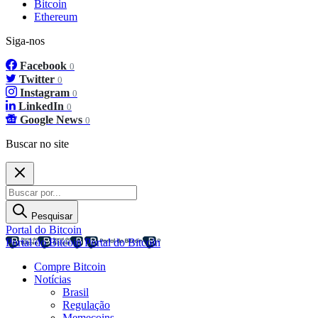
Bitcoin
Ethereum
Siga-nos
Facebook
0
Twitter
0
Instagram
0
LinkedIn
0
Google News
0
Buscar no site
Pesquisar
Portal do Bitcoin
Portal do Bitcoin
Portal do Bitcoin
Compre Bitcoin
Notícias
Brasil
Regulação
Memecoins