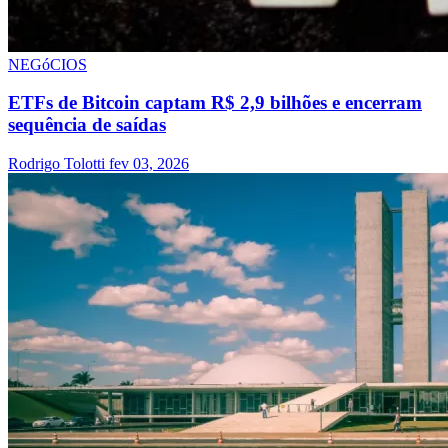
NEGóCIOS
ETFs de Bitcoin captam R$ 2,9 bilhões e encerram
sequência de saídas
Rodrigo Tolotti
fev 03, 2026