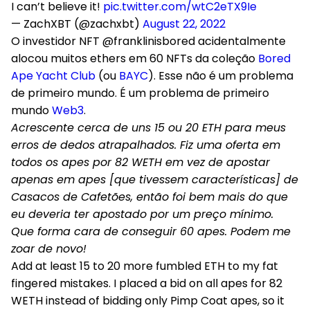
I can’t believe it!
pic.twitter.com/wtC2eTX9Ie
— ZachXBT (@zachxbt)
August 22, 2022
O investidor NFT @franklinisbored acidentalmente
alocou muitos ethers em 60 NFTs da coleção
Bored
Ape Yacht Club
(ou
BAYC
). Esse não é um problema
de primeiro mundo. É um problema de primeiro
mundo
Web3
.
Acrescente cerca de uns 15 ou 20 ETH para meus
erros de dedos atrapalhados. Fiz uma oferta em
todos os apes por 82 WETH em vez de apostar
apenas em apes [que tivessem características] de
Casacos de Cafetões, então foi bem mais do que
eu deveria ter apostado por um preço mínimo.
Que forma cara de conseguir 60 apes. Podem me
zoar de novo!
Add at least 15 to 20 more fumbled ETH to my fat
fingered mistakes. I placed a bid on all apes for 82
WETH instead of bidding only Pimp Coat apes, so it