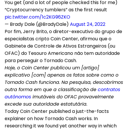
You get (and a lot of people checked this for me)
“Cryptocurrency tumblers” as the first result
pic.twitter.com/1c2KG96ZKO
— Brady Dale (@BradyDale)
August 24, 2022
Por fim, Jerry Brito, o diretor-executivo do grupo de
especialistas cripto Coin Center, afirmou que o
Gabinete de Controle de Ativos Estrangeiros (ou
OFAC) do Tesouro Americano não tem autoridade
para perseguir o Tornado Cash.
Hoje, o Coin Center publicou um [artigo]
explicativo [com] apenas os fatos sobre como o
Tornado Cash funciona. Na pesquisa, descobrimos
outra forma em que a classificação de
contratos
autônomos
imutáveis do OFAC provavelmente
excede sua autoridade estatutária.
Today Coin Center published a just-the-facts
explainer on how Tornado Cash works. In
researching it we found yet another way in which