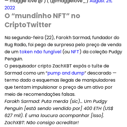
— maggie love @ )'( (@maggielove_)
August 25,
2022
O “mundinho NFT” no
CriptoTwitter
Na segunda-feira (22), Farokh Sarmad, fundador do
Rug Radio, foi pego de surpresa pelo preço de venda
de um
token não fungível
(ou
NFT
) da coleção Pudgy
Penguin.
O pesquisador cripto ZachXBT expôs o tuíte de
Sarmad como um “
pump and dump
” descarado —
termo dado a esquemas ilegais de manipuladores
que tentam impulsionar o preço de um ativo por
meio de recomendações falsas.
Farokh Sarmad
: Puta merda (sic)… Um Pudgy
Penguin [está sendo vendido por] 400 ETH (US$
627 mil). É uma loucura acompanhar [isso].
ZachXBT
: Não consigo acreditar!