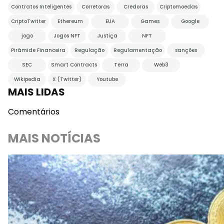
Contratos Inteligentes
Corretoras
Credoras
Criptomoedas
CriptoTwitter
Ethereum
EUA
Games
Google
jogo
Jogos NFT
Justiça
NFT
Pirâmide Financeira
Regulação
Regulamentação
sanções
SEC
Smart Contracts
Terra
Web3
Wikipedia
X (Twitter)
Youtube
MAIS LIDAS
Comentários
MAIS NOTÍCIAS