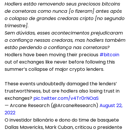
Hodlers estão removendo seus preciosos bitcoins
de corretoras como nunca [o fizeram] antes após
o colapso de grandes credoras cripto [no segundo
trimestre].
Sem dúvidas, esses acontecimentos prejudicaram
a confiança nessas credoras, mas hodlers também
estão perdendo a confiança nas corretoras?
Hodlers have been moving their precious
#bitcoin
out of exchanges like never before following this
summer’s collapse of major crypto lenders.
These events undoubtedly damaged the lenders’
trustworthiness, but are hodlers also losing trust in
exchanges?
pic.twitter.com/v4Tr0rNOaS
— Arcane Research (@ArcaneResearch)
August 22,
2022
O investidor bilionário e dono do time de basquete
Dallas Mavericks, Mark Cuban, criticou o presidente