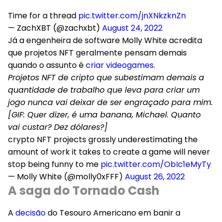
Time for a thread
pic.twitter.com/jnXNkzknZn
— ZachXBT (@zachxbt)
August 24, 2022
Já a engenheira de software Molly White acredita
que projetos NFT geralmente pensam demais
quando o assunto é
criar videogames
.
Projetos NFT de cripto que subestimam demais a
quantidade de trabalho que leva para criar um
jogo nunca vai deixar de ser engraçado para mim.
[GIF: Quer dizer, é uma banana, Michael. Quanto
vai custar? Dez dólares?]
crypto NFT projects grossly underestimating the
amount of work it takes to create a game will never
stop being funny to me
pic.twitter.com/ObIc1eMyTy
— Molly White (@molly0xFFF)
August 26, 2022
A saga do Tornado Cash
A
decisão
do Tesouro Americano em banir a