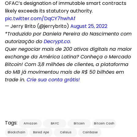
OFAC’s designation of immutable smart contracts
likely exceeds its statutory authority.
pic.twitter.com/DqCY7hwhAf
— Jerry Brito (@jerrybrito)
August 25, 2022
*Traduzido por Daniela Pereira do Nascimento com
autorização do
Decrypt.co
.
Quer negociar mais de 200 ativos digitais na maior
exchange da América Latina? Conheça o Mercado
Bitcoin! Com 3,8 milhões de clientes, a plataforma
do MB já movimentou mais de R$ 50 bilhões em
trade in.
Crie sua conta grátis!
Tags:
Amazon
BAYC
Bitcoin
Bitcoin Cash
Blockchain
Bored Ape
Celsius
Coinbase