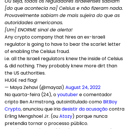
Ou seja, todos os reguladores israelenses sabiam
[do que acontecia na] Celsius e não fizeram nada.
Provavelmente sabiam de mais sujeira do que as
autoridades americanas.
[Um] ENORME sinal de alerta!
Any crypto company that hires an ex-Israeli
regulator is going to have to bear the scarlet letter
of enabling the Celsius fraud.
i.e. all the Israeli regulators knew the inside of Celsius
& did nothing. They probably knew more dirt than
the US authorities.
HUGE red flag!
— Maya Zehavi (@mayazi)
August 24, 2022
Na quarta-feira (24), o
youtuber
e comentador
cripto Ben Armstrong, autointitulado como
BitBoy
Crypto
, anunciou que iria
desistir da acusação
contra
Erling Mengshoel Jr. (ou
Atozy
) porque nunca
pretendia tornar o processo público.