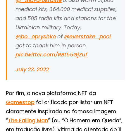
@_AidForUkraine
is also worth 31,000
medical kits, 364,000 medical supplies,
and 585 radio kits and stations for the
Ukrainian military. Today,
@bo_opryshko
of
@everstake_pool
got to thank him in person.
pic.twitter.com/RBt55GjZuf
July 23, 2022
Por fim, a nova plataforma NFT da
Gamestop
foi criticada por listar um NFT
claramente inspirado na famosa imagem
“
The Falling Man
” (ou “O Homem em Queda”,
em tradução livre), vítima do atentado do 11