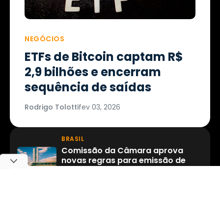
NEGÓCIOS
ETFs de Bitcoin captam R$
2,9 bilhões e encerram
sequência de saídas
Rodrigo Tolotti
fev 03, 2026
BRASIL
Comissão da Câmara aprova
novas regras para emissão de
stablecoins no Brasil
Fernando Martines
·
fev 03, 2026
BITCOIN