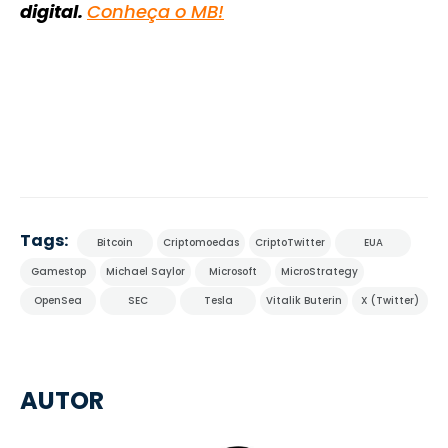
digital.
Conheça o MB!
Tags:
Bitcoin
Criptomoedas
CriptoTwitter
EUA
Gamestop
Michael Saylor
Microsoft
MicroStrategy
OpenSea
SEC
Tesla
Vitalik Buterin
X (Twitter)
AUTOR