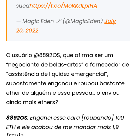
sued
https://t.co/MoKKdLplHA
— Magic Eden 🪄 (@MagicEden)
July
20, 2022
O usuário @8892OS, que afirma ser um
“negociante de belas-artes” e fornecedor de
“assistência de liquidez emergencial”,
supostamente enganou e roubou bastante
ether de alguém e essa pessoa… o enviou
ainda mais ethers?
8892OS
: Enganei esse cara [roubando] 100
ETH e ele acabou de me mandar mais 1,9