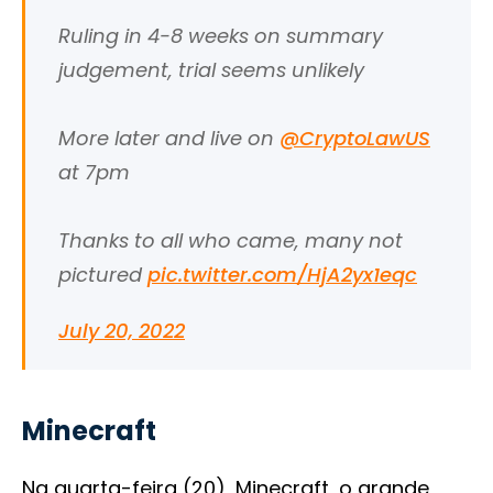
Ruling in 4-8 weeks on summary
judgement, trial seems unlikely
More later and live on
@CryptoLawUS
at 7pm
Thanks to all who came, many not
pictured
pic.twitter.com/HjA2yx1eqc
July 20, 2022
Minecraft
Na quarta-feira (20), Minecraft, o grande