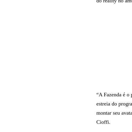
do reality no am
“A Fazenda é o p
estreia do progr
montar seu avata
Cioffi.