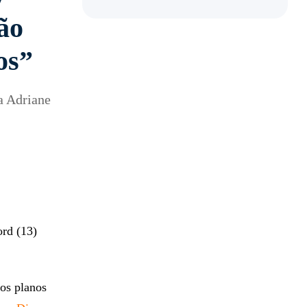
ão
os”
a Adriane
ord (13)
 os planos