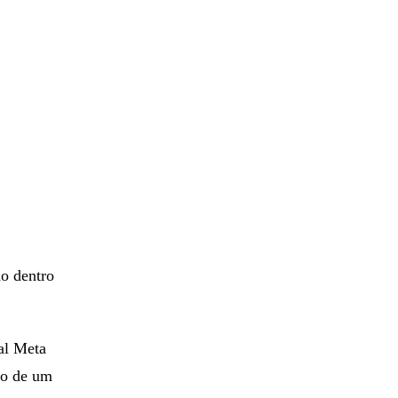
ão dentro
ual Meta
ito de um