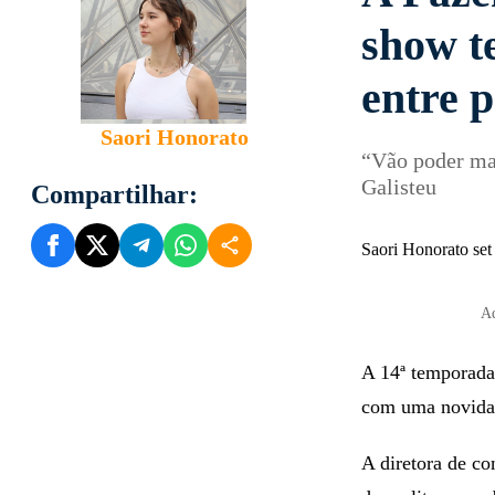
show t
entre 
Saori Honorato
“Vão poder mar
Galisteu
Compartilhar:
Saori Honorato se
Ad
A 14ª temporada 
com uma novida
A diretora de co