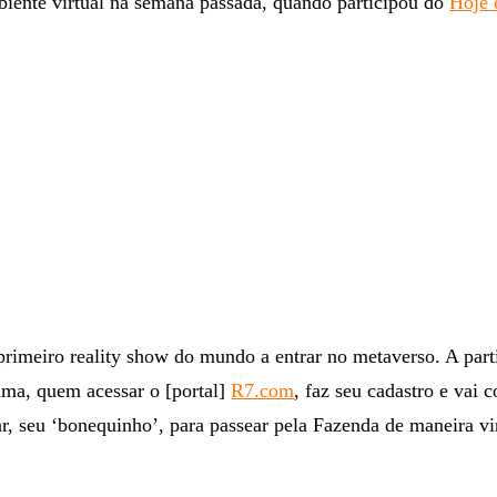
biente virtual na semana passada, quando participou do
Hoje 
rimeiro reality show do mundo a entrar no metaverso. A part
ama, quem acessar o [portal]
R7.com
, faz seu cadastro e vai 
r, seu ‘bonequinho’, para passear pela Fazenda de maneira vir