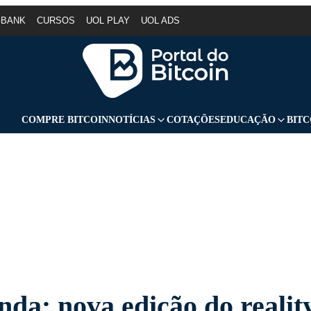
GBANK
CURSOS
UOL PLAY
UOL ADS
COMPRE BITCOIN
NOTÍCIAS
COTAÇÕES
EDUCAÇÃO
BITC
nda: nova edição do realit