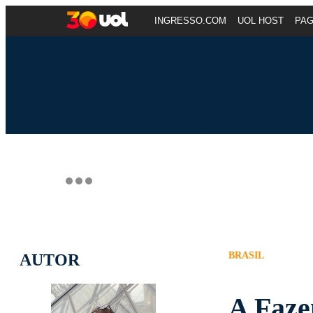
INGRESSO.COM
UOL HOST
PA
BRASIL
AUTOR
A Faze