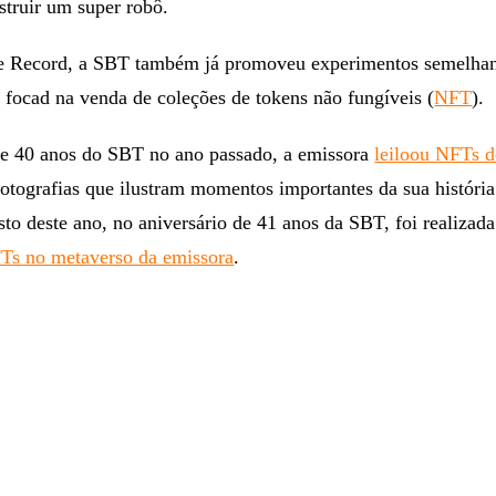
struir um super robô.
e Record, a SBT também já promoveu experimentos semelha
 focad na venda de coleções de tokens não fungíveis (
NFT
).
de 40 anos do SBT no ano passado, a emissora
leiloou NFTs d
fotografias que ilustram momentos importantes da sua históri
to deste ano, no aniversário de 41 anos da SBT, foi realizad
Ts no metaverso da emissora
.