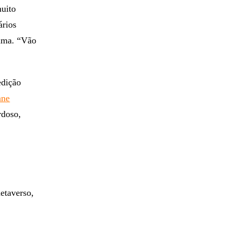
muito
ários
rama. “Vão
edição
ane
rdoso,
etaverso,