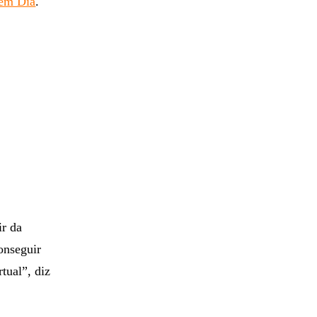
em Dia
.
ir da
conseguir
tual”, diz