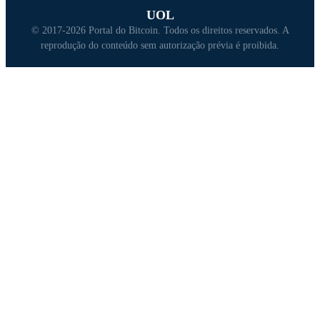
UOL
© 2017-2026 Portal do Bitcoin. Todos os direitos reservados. A
reprodução do conteúdo sem autorização prévia é proibida.