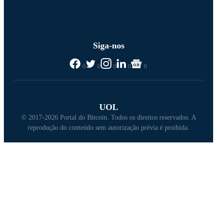
Siga-nos
0
0
0
0
0
UOL
© 2017-2026 Portal do Bitcoin. Todos os direitos reservados. A
reprodução do conteúdo sem autorização prévia é proibida.