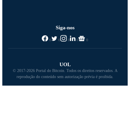
Siga-nos
0
0
0
0
0
UOL
© 2017-2026 Portal do Bitcoin. Todos os direitos reservados. A
reprodução do conteúdo sem autorização prévia é proibida.