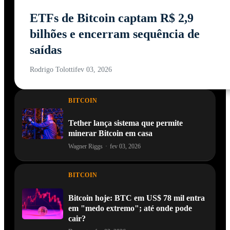
ETFs de Bitcoin captam R$ 2,9
bilhões e encerram sequência de
saídas
Rodrigo Tolotti
fev 03, 2026
BITCOIN
Tether lança sistema que permite
minerar Bitcoin em casa
Wagner Riggs
·
fev 03, 2026
BITCOIN
Bitcoin hoje: BTC em US$ 78 mil entra
em "medo extremo"; até onde pode
cair?